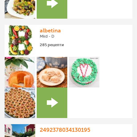
albetina
Mkd - D
285 рецепти
2492378034130195