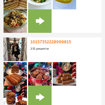
10157352228999815
231 рецепти