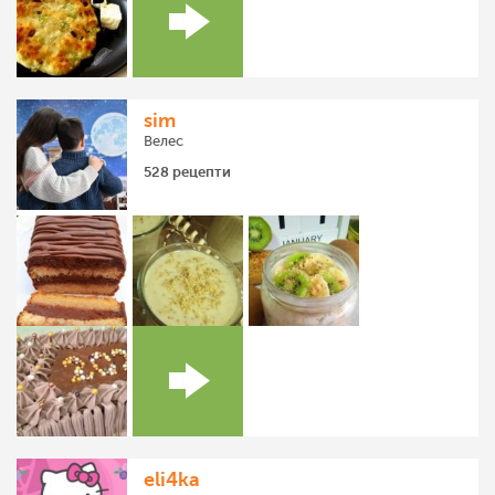
sim
Велес
528 рецепти
eli4ka