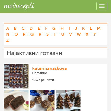
A
B
C
D
E
F
G
H
I
J
K
L
M
N
O
P
Q
R
S
T
U
V
W
X
Y
Z
Најактивни готвачи
katerinanaskova
Неготино
1,373 рецепти