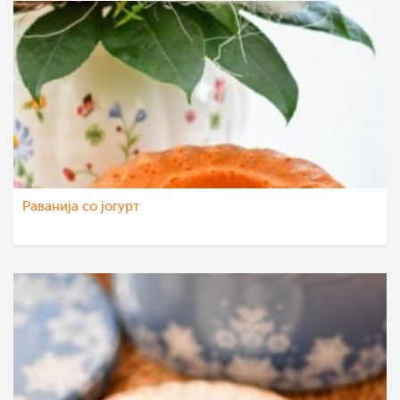
Раванија со јогурт