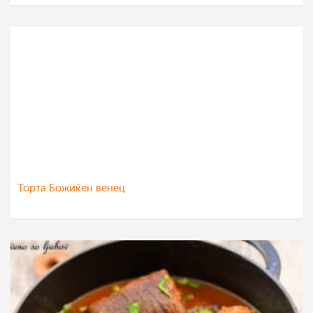
Торта Божиќен венец