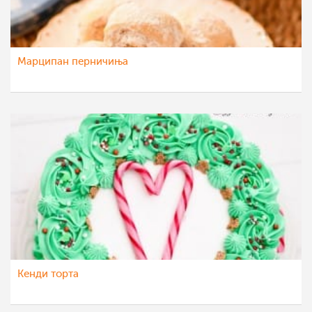
Марципан перничиња
Кенди торта