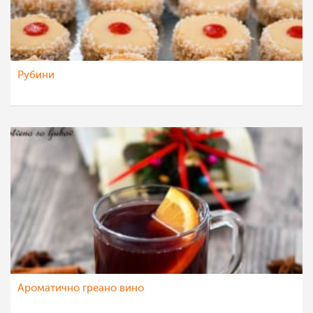
Рубини
Ароматично греано вино