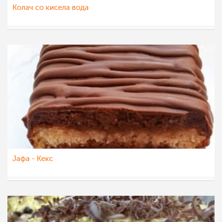
Колач со кисела вода
katerinanaskova
27 мар 2023
Јафа - Кекс
sim
22 мар 2023