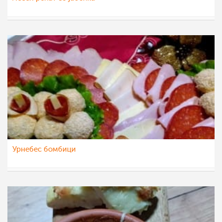
Klara
27 мар 2023
Урнебес бомбици
dijanatalevski
27 мар 2023