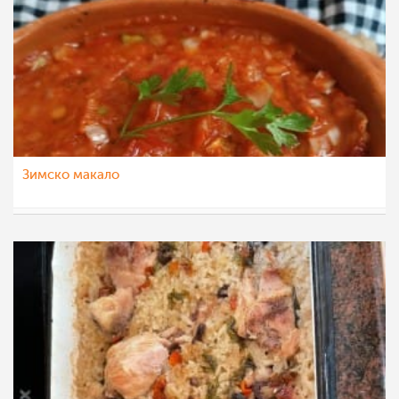
Зимско макало
eli4ka
14 мар 2023