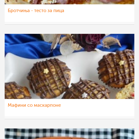
Бротчиња - тесто за пица
dijanatalevski
22 мар 2023
Мафини со маскарпоне
katerinanaskova
22 мар 2023