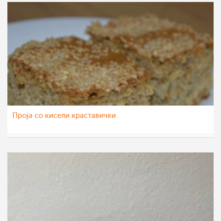
Проја со кисели краставички
Ceslaroska
7 мар 2023