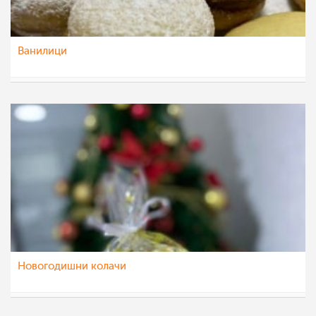
Ванилици
dijanatalevski
7 мар 2023
Новогодишни колачи
Despina Krstev
7 мар 2023