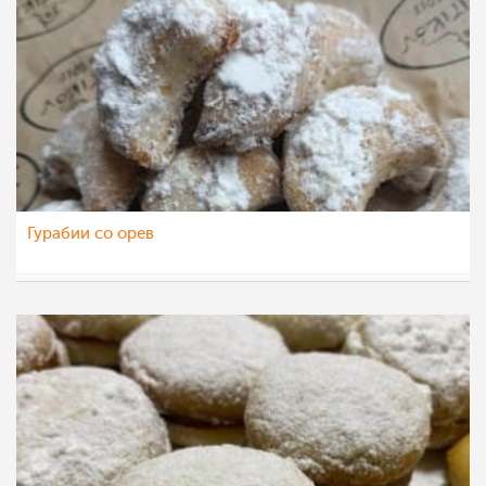
Гурабии со орев
eli4ka
14 мар 2023