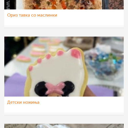
Ориз тавка со маслинки
Despina Krstev
14 мар 2023
Детски ножиња
Despina Krstev
14 мар 2023