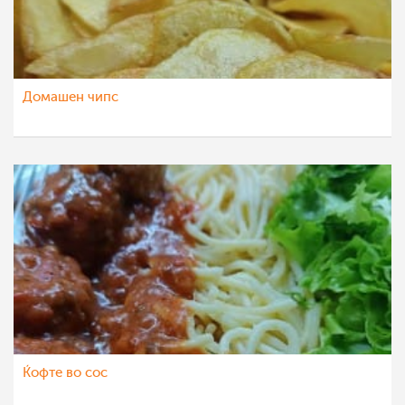
Домашен чипс
Ќофте во сос