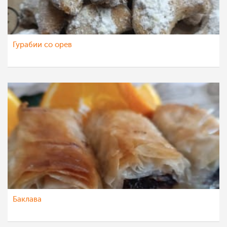
Гурабии со орев
Баклава