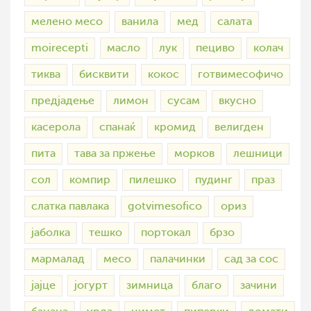
мелено месо
ванила
мед
салата
moirecepti
масло
лук
пециво
колач
тиква
бисквити
кокос
готвимесофичо
предјадење
лимон
сусам
вкусно
касерола
спанаќ
кромид
велигден
пита
тава за пржење
морков
лешници
сол
компир
пилешко
пудинг
праз
слатка павлака
gotvimesofico
ориз
јаболка
тешко
портокал
брзо
мармалад
месо
палачинки
сад за сос
јајце
јогурт
зимница
благо
зачини