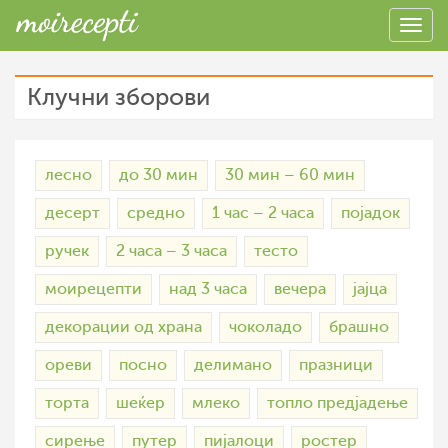
Клучни зборови
лесно
до 30 мин
30 мин – 60 мин
десерт
средно
1 час – 2 часа
појадок
ручек
2 часа – 3 часа
тесто
моирецепти
над 3 часа
вечера
јајца
декорации од храна
чоколадо
брашно
ореви
посно
делимано
празници
торта
шеќер
млеко
топло предјадење
сирење
путер
пијалоци
ростер