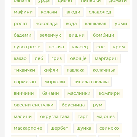
банана
урда
цимет
пиперки
домати
мафини
колачи
јагоди
сладолед
ролат
чоколада
вода
кашкавал
урми
бадеми
зеленчук
вишни
бомбици
суво грозје
погача
квасец
сос
крем
какао
леб
гриз
овошје
маргарин
тиквички
кифли
павлака
колачиња
пармезан
моркови
кисела павлака
винчини
банани
маслинки
компири
овесни снегулки
брусница
рум
малини
округла тава
тарт
мајонез
маскарпоне
шербет
шунка
свинско