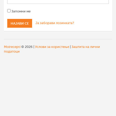
Запомни ме
Ја заборави лозинката?
Moirecepti
© 2026 |
Услови за користење
|
Заштита на лични
податоци