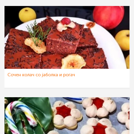
Сочен колач со јаболка и рогач