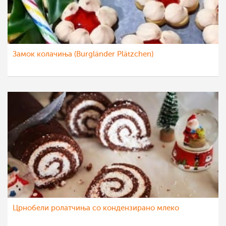
Замок колачиња (Burgländer Plätzchen)
Црнобели ролатчиња со кондензирано млеко