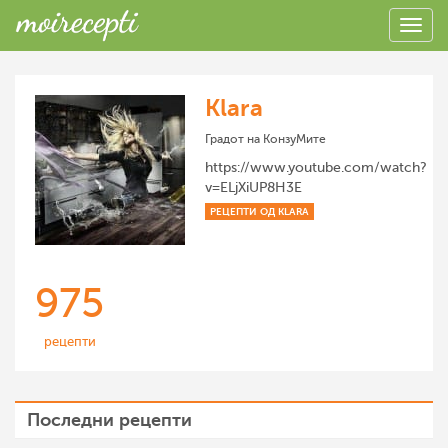
Klara
Градот на КонзуМите
https://www.youtube.com/watch?
v=ELjXiUP8H3E
РЕЦЕПТИ ОД KLARA
975
рецепти
Последни рецепти