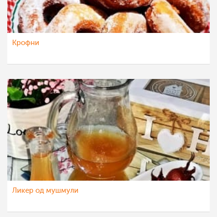
Крофни
Ликер од мушмули