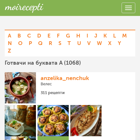
A
B
C
D
E
F
G
H
I
J
K
L
M
N
O
P
Q
R
S
T
U
V
W
X
Y
Z
Готвачи на буквата A (1068)
anzelika_nenchuk
Велес
311 рецепти