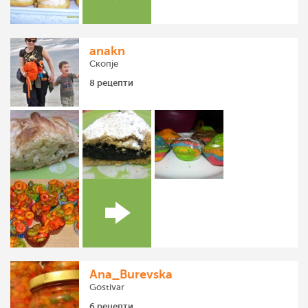
anakn
Скопје
8 рецепти
Ana_Burevska
Gostivar
6 рецепти