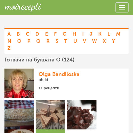
A
B
C
D
E
F
G
H
I
J
K
L
M
N
O
P
Q
R
S
T
U
V
W
X
Y
Z
Готвачи на буквата O (124)
Olga Bandiloska
ohrid
11 рецепти