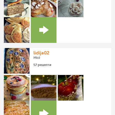
lidija02
Mkd
57 рецепти