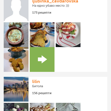
ljubinka_cavdarovska
На едно убаво место :)))
173 рецепти
lilin
Битола
156 рецепти