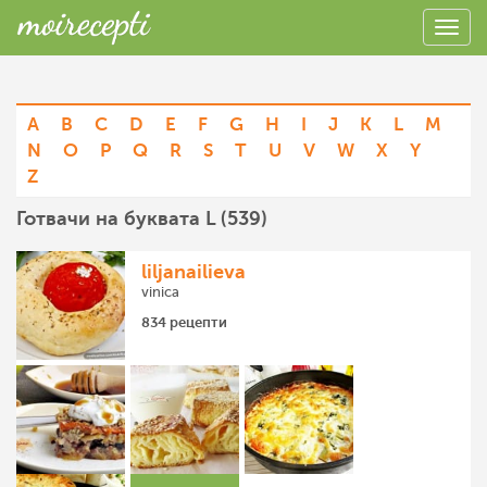
A
B
C
D
E
F
G
H
I
J
K
L
M
N
O
P
Q
R
S
T
U
V
W
X
Y
Z
Готвачи на буквата L (539)
liljanailieva
vinica
834 рецепти