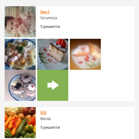
leci
Strumica
5 рецепти
lili
Bitola
5 рецепти