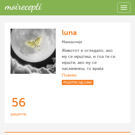
luna
Македонија
Животот е огледало, ако
му се мрштиш, и тоа ти се
мршти, ако му се
насмевнеш, го враќа
поздравот.
Повеќе
РЕЦЕПТИ ОД LUNA
56
рецепти