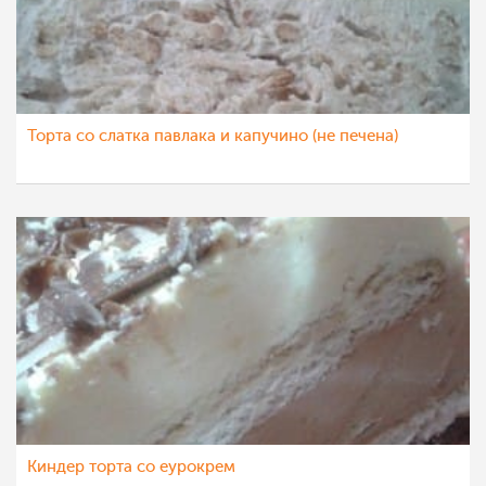
Торта со слатка павлака и капучино (не печена)
Киндер торта со еурокрем