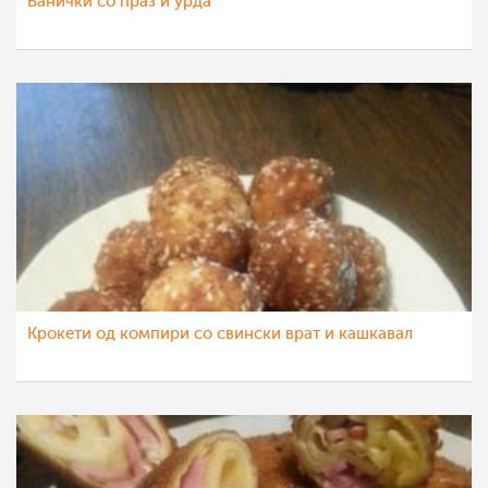
Банички со праз и урда
Крокети од компири со свински врат и кашкавал