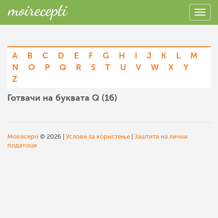
A
B
C
D
E
F
G
H
I
J
K
L
M
N
O
P
Q
R
S
T
U
V
W
X
Y
Z
Готвачи на буквата Q (16)
Moirecepti
© 2026 |
Услови за користење
|
Заштита на лични
податоци