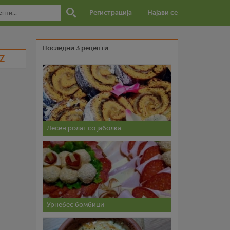
Регистрација
Најави се
Последни 3 рецепти
Z
Лесен ролат со јаболка
Урнебес бомбици