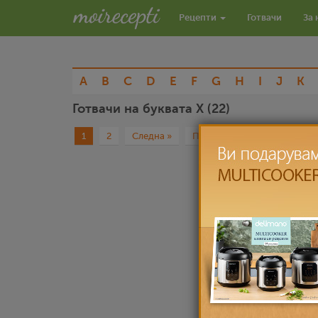
Рецепти
Готвачи
За 
A
B
C
D
E
F
G
H
I
J
K
Готвачи на буквата X (22)
1
2
Следна »
Последна