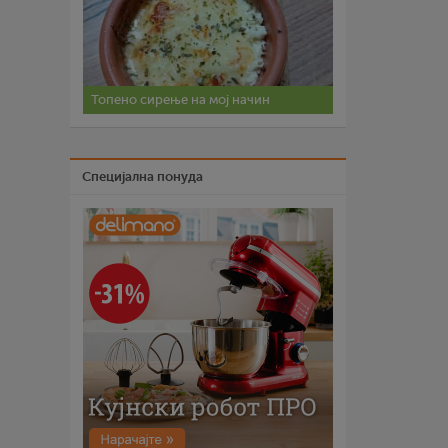
Топено сирење на мој начин
Специјална понуда