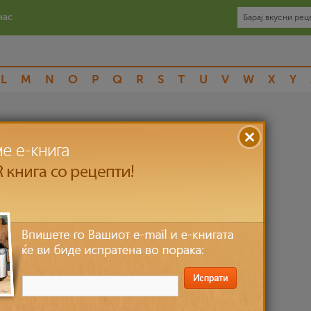
нас
L
M
N
O
P
Q
R
S
T
U
V
W
X
Y