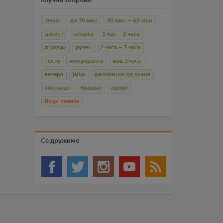
лесно
до 30 мин
30 мин – 60 мин
десерт
средно
1 час – 2 часа
појадок
ручек
2 часа – 3 часа
тесто
моирецепти
над 3 часа
вечера
јајца
декорации од храна
чоколадо
брашно
ореви
Види повеќе
Се дружиме