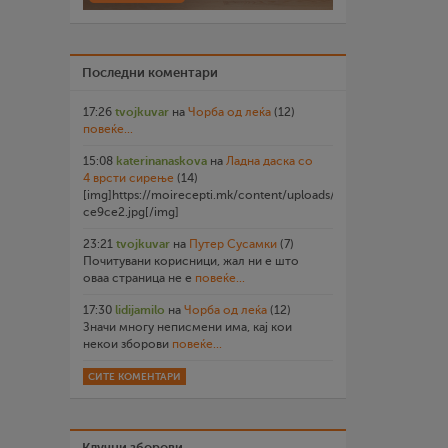
Последни коментари
17:26
tvojkuvar
на
Чорба од леќа
(12)
повеќе...
15:08
katerinanaskova
на
Ладна даска со
4 врсти сирење
(14)
[img]https://moirecepti.mk/content/uploads/2026/07/20260719
ce9ce2.jpg[/img]
23:21
tvojkuvar
на
Путер Сусамки
(7)
Почитувани корисници, жал ни е што
оваа страница не е
повеќе...
17:30
lidijamilo
на
Чорба од леќа
(12)
Значи многу неписмени има, кај кои
некои зборови
повеќе...
СИТЕ КОМЕНТАРИ
Клучни зборови