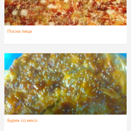
Посна пица
Бурек со месо