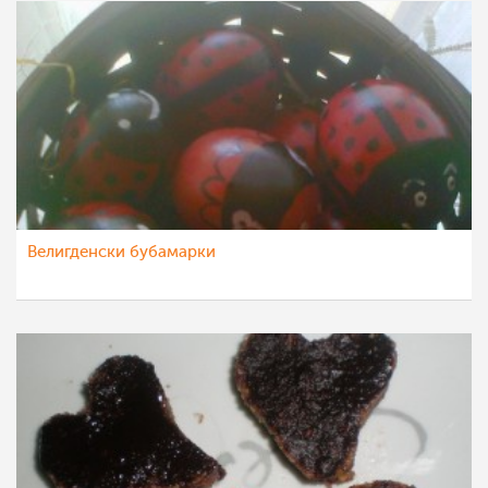
Велигденски бубамарки