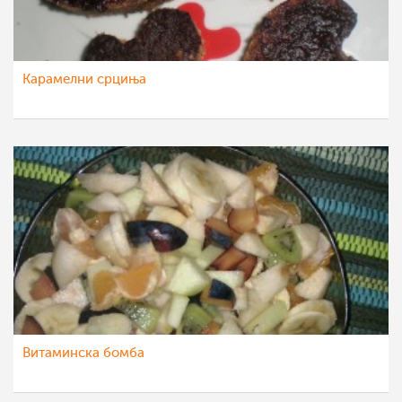
Карамелни срциња
Витаминска бомба