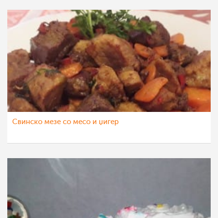
Свинско мезе со месо и џигер