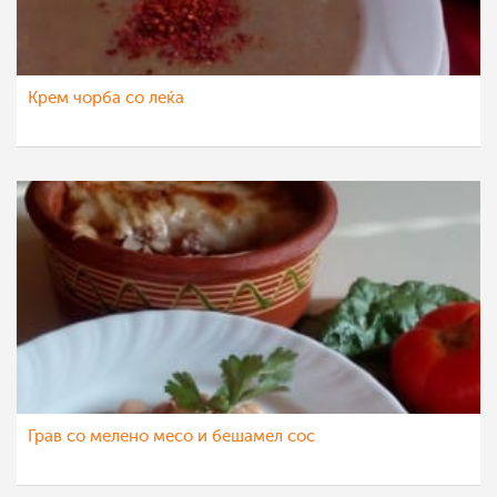
Крем чорба со леќа
Грав со мелено месо и бешамел сос