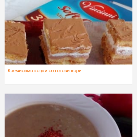
Кремисимо коцки со готови кори