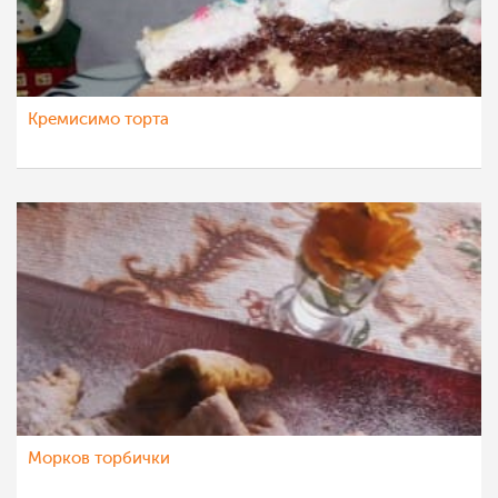
Кремисимо торта
Морков торбички