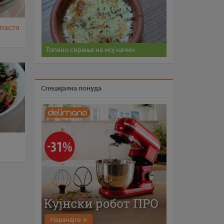
паста
Топено сирење на мој начин
Специјална понуда