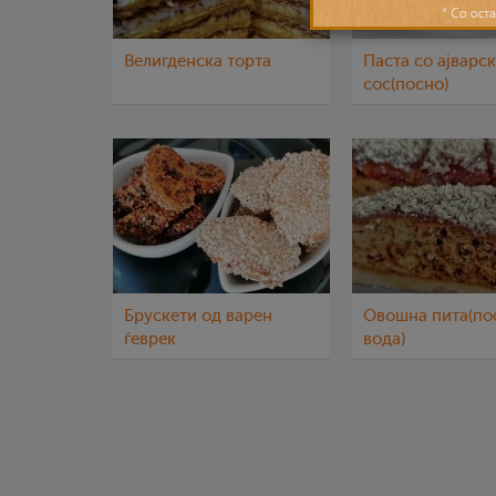
Велигденска торта
Паста со ајварс
сос(посно)
Брускети од варен
Овошна пита(по
ѓеврек
вода)