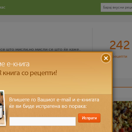
нас
242
 се што мисли,но мисли се што ќе каже..
рецепти