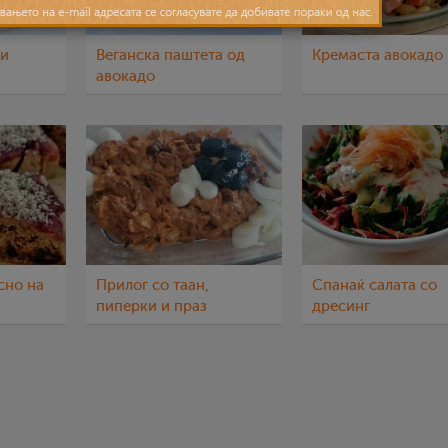
ки
Веганска паштета од
Кремаста авокадо 
авокадо
сно на
Прилог со таан,
Спанаќ салата со
пиперки и праз
дресинг