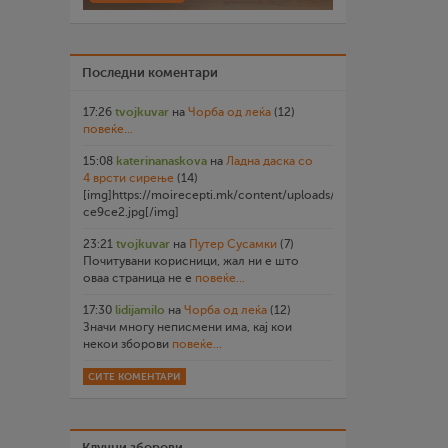
Последни коментари
17:26
tvojkuvar
на
Чорба од леќа
(12)
повеќе...
15:08
katerinanaskova
на
Ладна даска со
4 врсти сирење
(14)
[img]https://moirecepti.mk/content/uploads/2026/07/20260719
ce9ce2.jpg[/img]
23:21
tvojkuvar
на
Путер Сусамки
(7)
Почитувани корисници, жал ни е што
оваа страница не е
повеќе...
17:30
lidijamilo
на
Чорба од леќа
(12)
Значи многу неписмени има, кај кои
некои зборови
повеќе...
СИТЕ КОМЕНТАРИ
Клучни зборови