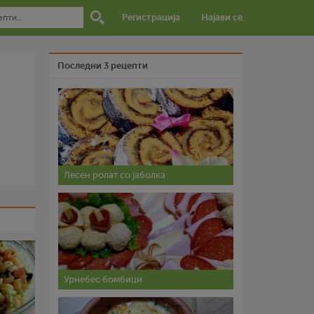
Регистрација
Најави се
Последни 3 рецепти
Лесен ролат со јаболка
Урнебес бомбици