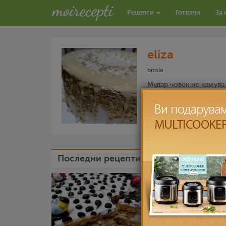
Рецепти
Готвачи
За 
eliza
bitola
Мудар човек не кажува
РЕЦЕПТИ ОД ELIZA
Последни рецепти