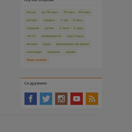
лесно
до 30 мин
30 мин – 60 мин
десерт
средно
1 час – 2 часа
појадок
ручек
2 часа – 3 часа
тесто
моирецепти
над 3 часа
вечера
јајца
декорации од храна
чоколадо
брашно
ореви
Види повеќе
Се дружиме