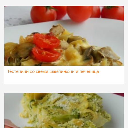
Тестенини со свежи шампињони и печеница