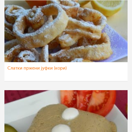
Слатки пржени јуфки (кори)