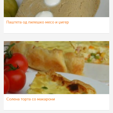
Паштета од пилешко месо и џигер
Солена торта со макарони