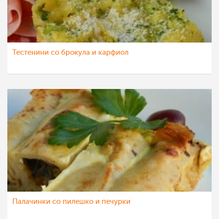
Тестенини со брокула и карфиол
Палачинки со пилешко и печурки