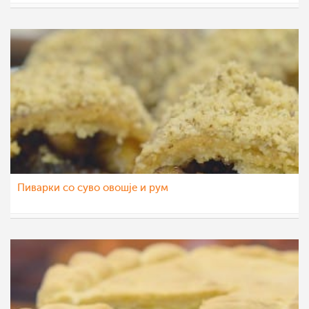
МоиРецепти
4 дек 2015
Пиварки со суво овошје и рум
МоиРецепти
2 дек 2015