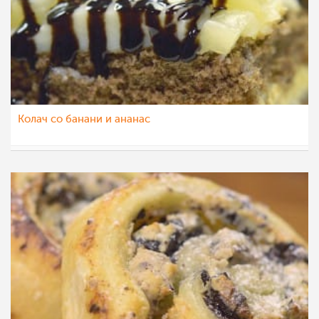
Колач со банани и ананас
МоиРецепти
16 ное 2015