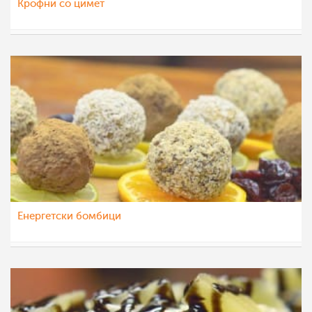
Крофни со цимет
МоиРецепти
20 ное 2015
Енергетски бомбици
МоиРецепти
18 ное 2015