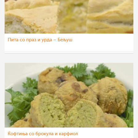
Пита со праз и урда – Бељуш
МоиРецепти
30 ное 2015
Ќофтиња со брокула и карфиол