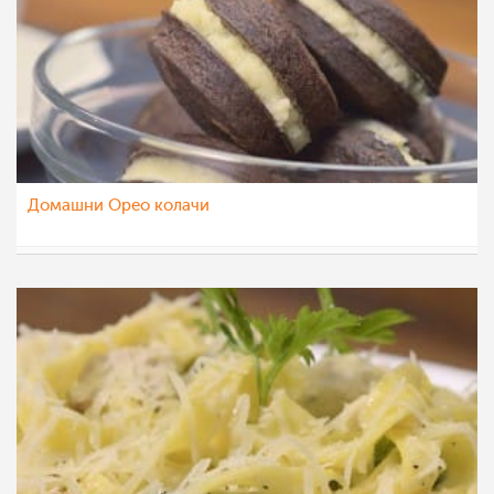
Домашни Орео колачи
МоиРецепти
9 ное 2015