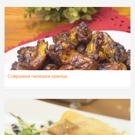
Совршени пилешки крилца
МоиРецепти
9 дек 2015