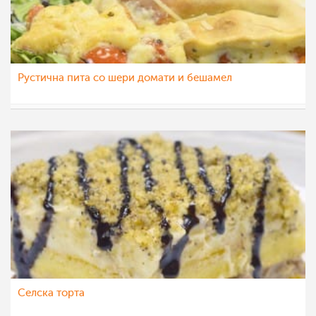
Рустична пита со шери домати и бешамел
МоиРецепти
7 дек 2015
Селска торта