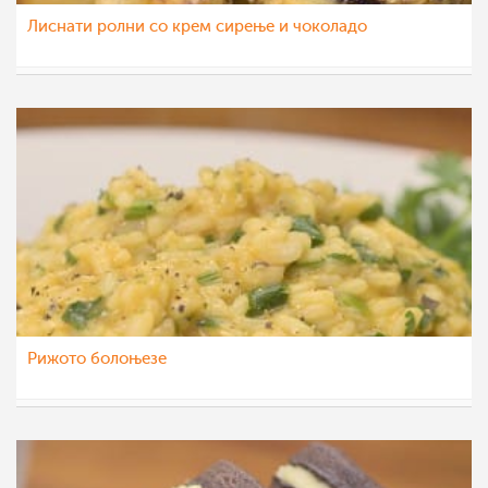
Лиснати ролни со крем сирење и чоколадо
МоиРецепти
13 ное 2015
Рижото болоњезе
МоиРецепти
11 ное 2015