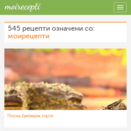
545 рецепти означени со:
моирецепти
Посна Грилијаж торта
МоиРецепти
11 дек 2015