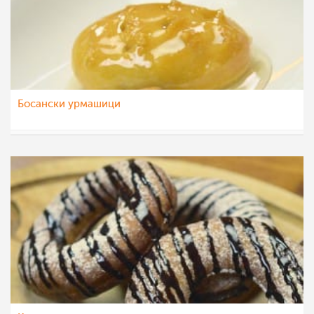
Босански урмашици
МоиРецепти
23 ное 2015