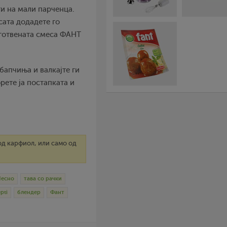
и на мали парченца.
сата додадете го
риготвената смеса ФАНТ
бапчиња и валкајте ги
рете ја постапката и
од карфиол, или само од
Лесно
тава со рачки
pti
блендер
Фант