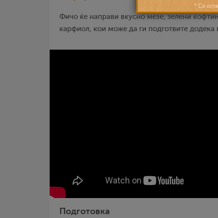
Фичо ќе направи вкусно мезе, зелени ќофти
карфиол, кои може да ги подготвите додека 
Подготовка