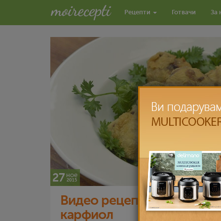
Рецепти
Готвачи
За 
27
ное
2015
Видео рецепт: Ќофтиња со
карфиол