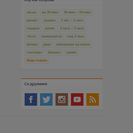
лесно
до 30 мин
30 мин – 60 мин
десерт
средно
1 час – 2 часа
појадок
ручек
2 часа – 3 часа
тесто
моирецепти
над 3 часа
вечера
јајца
декорации од храна
чоколадо
брашно
ореви
Види повеќе
Се дружиме