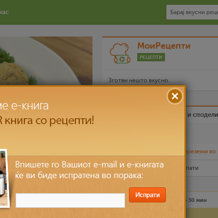
нас
МоиРецепти
РЕЦЕПТИ
Зготви нешто вкусно.
Биди вистински пријател и сподел
Омилен
Испечати го рецептот
или
преземи во
Рецептот е прочитан
9,350
пати
 брокула и
Лесно
6 лица
до 30 мин
Состојки