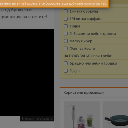
ња од брокула и
1 китка брокула
пристигнуваат гостите!
1/4 китка карфиол
1 јајце
2-3 лажици лебни трошки
малку бибер
Фант за ќофте
За ПОХУВАЊЕ ќе ви треба:
брашно или лебни трошки
2 јајца
Користени производи
Зголеми го видеото