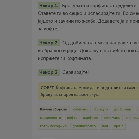
Чекор 1:
Брокулата и карфиолот одделете г
Ставете ги во сецко и испасирајте ги. Во сме
јајцето и зачини по желба. Додадете ја и п
за ќофте.
Чекор 2:
Од добиената смеса направете ќе
во брашно и јајце. Доколку е потребно повто
испржете ги ќофтињата.
Чекор 3:
Сервирајте!
СОВЕТ:
Ќофтињата може да ги подготвите и само 
брокула, според вашиот вкус.
Клучни зборови
delimano
брокула
до 30 мин
моирецепти
ќофте
карфиол
делимано
moirece
готвимесофичо
gotvimesofico
fant
kjofte