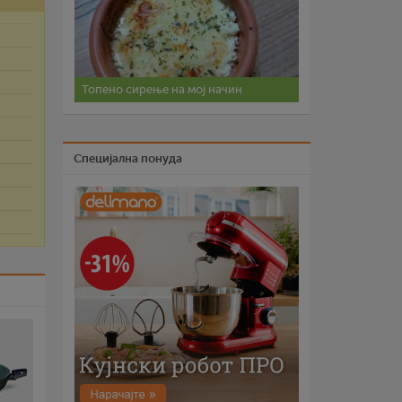
Топено сирење на мој начин
Специјална понуда