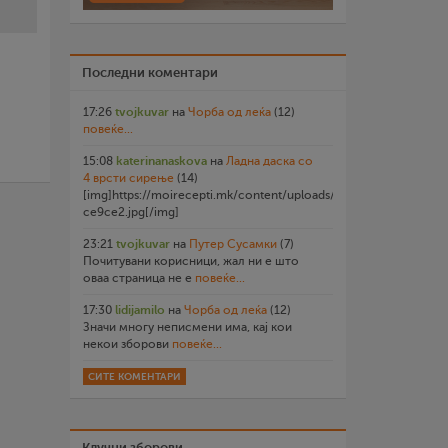
Последни коментари
17:26
tvojkuvar
на
Чорба од леќа
(12)
повеќе...
15:08
katerinanaskova
на
Ладна даска со
4 врсти сирење
(14)
[img]https://moirecepti.mk/content/uploads/2026/07/20260719
ce9ce2.jpg[/img]
23:21
tvojkuvar
на
Путер Сусамки
(7)
Почитувани корисници, жал ни е што
оваа страница не е
повеќе...
17:30
lidijamilo
на
Чорба од леќа
(12)
Значи многу неписмени има, кај кои
некои зборови
повеќе...
СИТЕ КОМЕНТАРИ
Клучни зборови