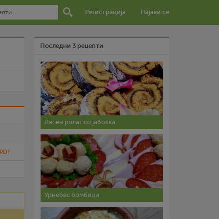
Регистрација
Најави се
Последни 3 рецепти
и
Лесен ролат со јаболка
 PDF
Урнебес бомбици