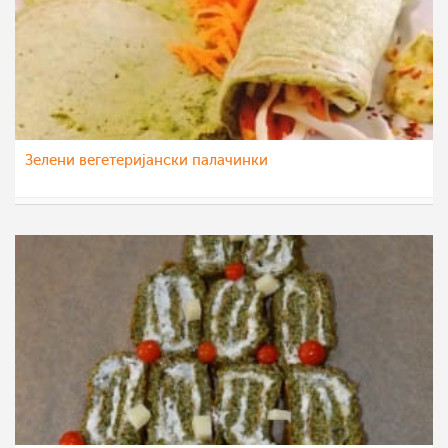
Зелени вегетеријански палачинки
Ljubinka Cavdarovska
23 јан 2022