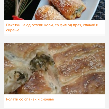
Пакетчиња од готови кори, со фил од праз, спанаќ и
сирење
katerinanaskova
25 фев 2022
Ролати со спанаќ и сирење