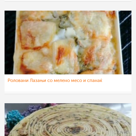
eli4ka
24 фев 2022
Роловани Лазањи со мелено месо и спанаќ
katerinanaskova
20 фев 2022