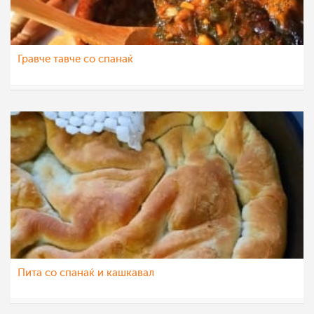
Гравче тавче со спанаќ
Klara
29 мар 2022
Пита со спанаќ и кашкавал
saram-baram
8 мар 2022