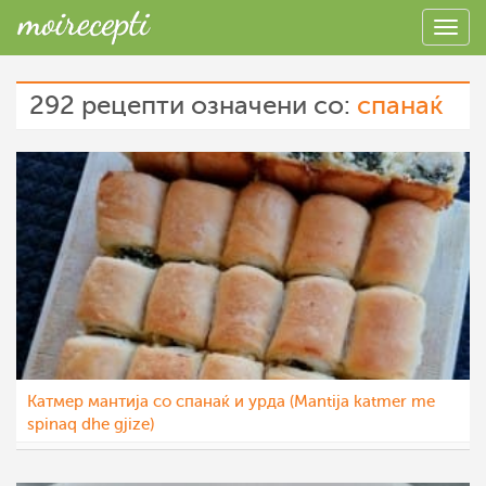
292 рецепти означени со:
спанаќ
Катмер мантија со спанаќ и урда (Mantija katmer me
spinaq dhe gjize)
katerinanaskova
7 апр 2022