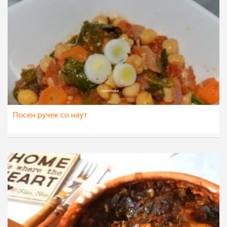
Посен ручек со наут
Ceslaroska
3 апр 2022