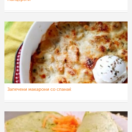
sanjasnezana
28 јан 2022
Запечени макарони со спанаќ
saram-baram
23 јан 2022