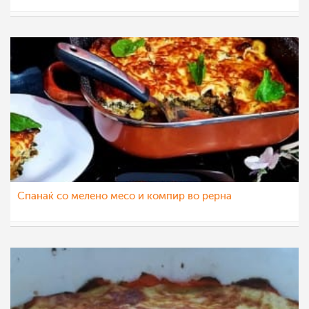
katerinanaskova
14 фев 2022
Спанаќ со мелено месо и компир во рерна
Klara
10 фев 2022