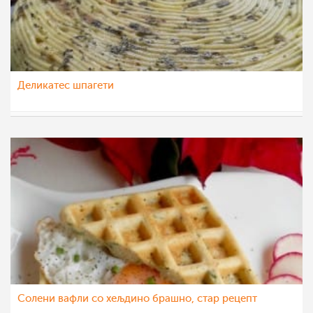
Деликатес шпагети
pavloska
17 фев 2022
Солени вафли со хељдино брашно, стар рецепт