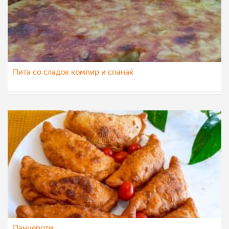
Пита со сладок компир и спанаќ
pavloska
5 фев 2022
Панцероти