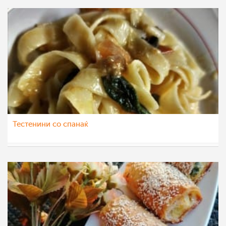
Тестенини со спанаќ
gotvac95
8 мар 2022