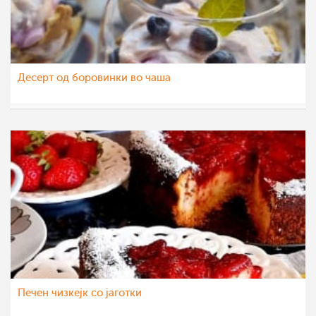
Десерт од боровинки во чаша
nadicaveles
29 сеп 2021
Печен чизкејк со јаготки