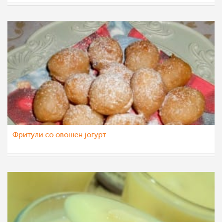
Klara
3 авг 2021
Фритули со овошен јогурт
katerinanaskova
27 апр 2021