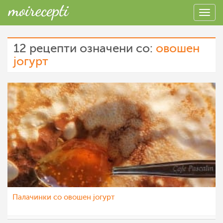
12 рецепти означени со:
овошен
јогурт
Палачинки со овошен јогурт
katerinanaskova
28 ное 2022