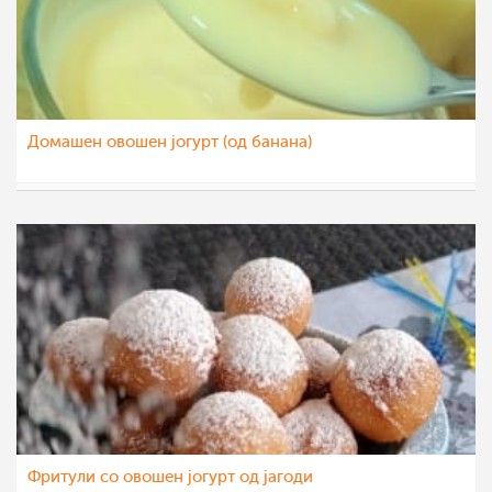
Домашен овошен јогурт (од банана)
sim
9 мар 2021
Фритули со овошен јогурт од јагоди