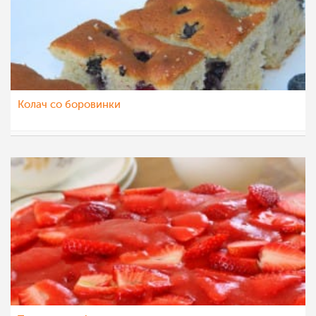
Колач со боровинки
NevenaGj
6 јун 2015