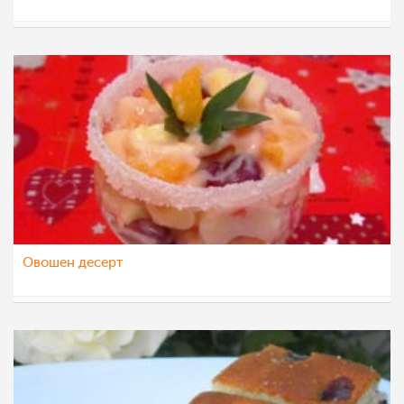
katerinanaskova
28 мар 2020
Овошен десерт
Natalia Naceva
24 јан 2016