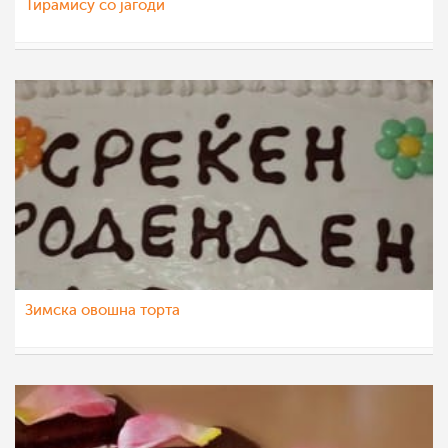
Тирамису со јагоди
albetina
16 мај 2015
Зимска овошна торта
elibogdanoska
20 фев 2014