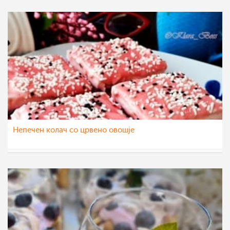
Непечен колач со црвено овошје
Klara
19 ное 2021