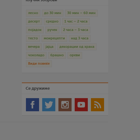
лесно
до 30 мин
30 мин – 60 мин
десерт
средно
1 час – 2 часа
појадок
ручек
2 часа – 3 часа
тесто
моирецепти
над 3 часа
вечера
јајца
декорации од храна
чоколадо
брашно
ореви
Види повеќе
Се дружиме