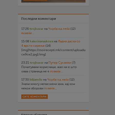
Последни коментари
17:26
tvojkuvar
на
Чорба од леќа
(12)
повеќе...
15:08
katerinanaskova
на
Ладна даска со
4 врсти сирење
(14)
[img]https://moirecepti.mk/content/uploads/2026/07/20260719
ce9ce2.jpg[/img]
23:21
tvojkuvar
на
Путер Сусамки
(7)
Почитувани корисници, жал ни е што
оваа страница не е
повеќе...
17:30
lidijamilo
на
Чорба од леќа
(12)
Значи многу неписмени има, кај кои
некои зборови
повеќе...
СИТЕ КОМЕНТАРИ
Клучни зборови