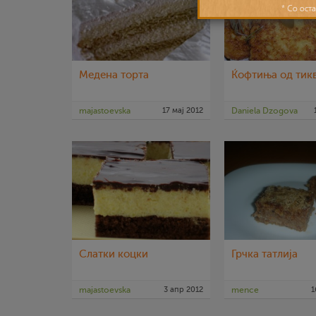
Медена торта
Ќофтиња од тик
majastoevska
17 мај 2012
Daniela Dzogova
Слатки коцки
Грчка татлија
majastoevska
3 апр 2012
mence
1