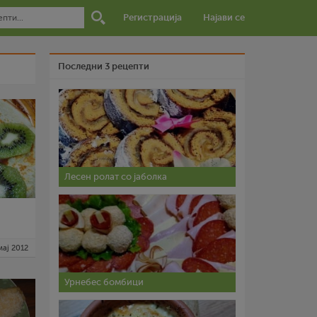
Регистрација
Најави се
Последни 3 рецепти
Лесен ролат со јаболка
мај 2012
Урнебес бомбици