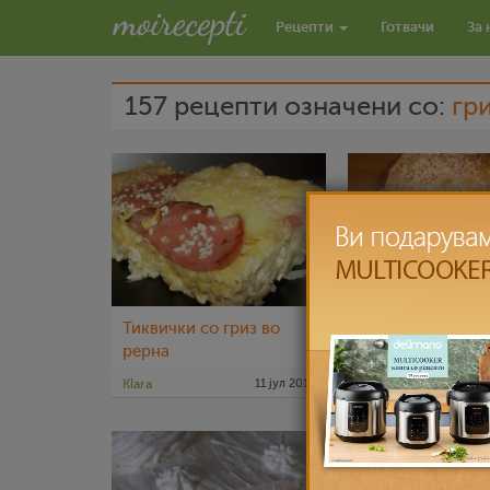
Рецепти
Готвачи
За 
157 рецепти означени со:
гр
Тиквички со гриз во
Посни парени к
рерна
Klara
11 јул 2012
Daniela Dzogova