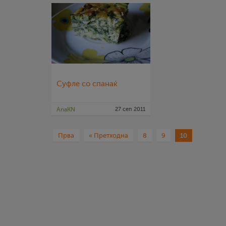
Суфле со спанаќ
AnaKN
27 сеп 2011
Прва
« Претходна
8
9
10