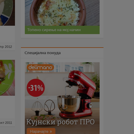
Топено сирење на мој начин
апр 2012
Специјална понуда
окт 2011