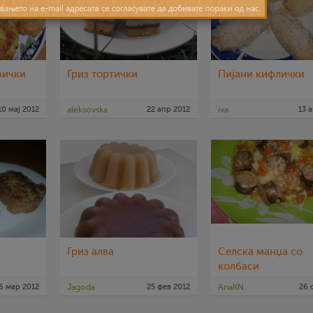
вички
Гриз тортички
Пијани кифлички
10 мај 2012
aleksovska
22 апр 2012
iva
13 
Гриз алва
Селска манџа со
колбаси
6 мар 2012
Jagoda
25 фев 2012
AnaKN
26 