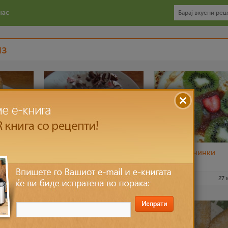
нас
из
олачи
Брз овошен гриз колач
Гриз палачинки
28 јун 2012
jasmina
18 јун 2012
Klara
27 