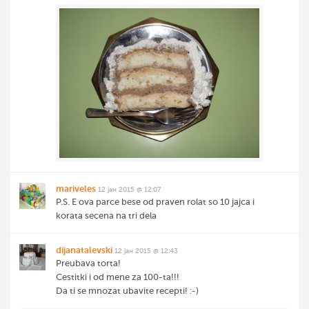
mariveles
12 јан 2015 @ 12:07
P.S. E ova parce bese od praven rolat so 10 jajca i
korata secena na tri dela
dijanatalevski
12 јан 2015 @ 12:43
Preubava torta!
Cestitki i od mene za 100-ta!!!
Da ti se mnozat ubavite recepti! :-)