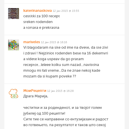
katerinanaskova
12 јан 2015 @ 15:55
cestitki za 100 recept
sreken rodenden
a tortata e prekrasna
mariveles
12 јан 2015 @ 16:16
Vi blagodaram na site od ime na dvete, da ste zivi
i zdravi ! Nejziniot rodenden bese na 16 dekemvri
a videte koga uspeav da go pratam
receptot...leleee kolku sum nazad...navistina
mnogu mi fali vreme...Da ne znae nekoj kade
mozam da si kupam poveke ??
МоиРецепти
12 јан 2015 @ 16:28
Драга Марија,
честитки и за роденденот, и за твојот голем
јубилеј од 100 рецепти!
Сите тие се направени со ентузијазам и радост
во готвењето, па резултатот е таков што секој