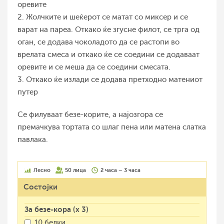
оревите
2. Жолчките и шеќерот се матат со миксер и се
варат на пареа. Откако ќе згусне филот, се трга од
оган, се додава чоколадото да се растопи во
врелата смеса и откако ќе се соедини се додаваат
оревите и се меша да се соедини смесата.
3. Откако ќе излади се додава претходно матениот
путер
Се филуваат безе-корите, а најозгора се
премачкува тортата со шлаг пена или матена слатка
павлака.
Лесно
50 лица
2 часа – 3 часа
Состојки
За безе-кора (х 3)
10 белки