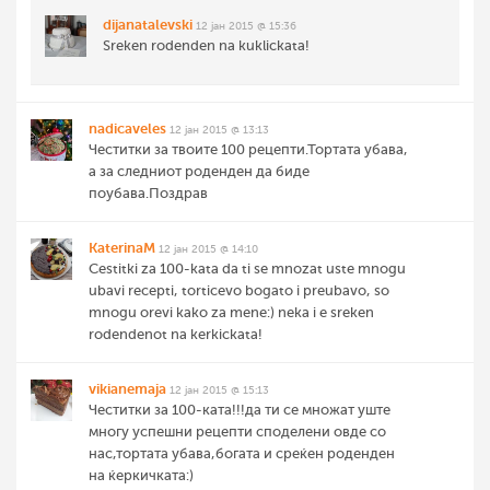
dijanatalevski
12 јан 2015 @ 15:36
Sreken rodenden na kuklickata!
nadicaveles
12 јан 2015 @ 13:13
Честитки за твоите 100 рецепти.Тортата убава,
а за следниот роденден да биде
поубава.Поздрав
KaterinaM
12 јан 2015 @ 14:10
Cestitki za 100-kata da ti se mnozat uste mnogu
ubavi recepti, torticevo bogato i preubavo, so
mnogu orevi kako za mene:) neka i e sreken
rodendenot na kerkickata!
vikianemaja
12 јан 2015 @ 15:13
Честитки за 100-ката!!!да ти се множат уште
многу успешни рецепти споделени овде со
нас,тортата убава,богата и среќен роденден
на ќеркичката:)