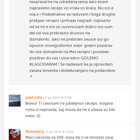
natprevarite na odredena tema iako imam
napraveno recept vo vrska so istata. No sto e
toa e ! Podednakvo se raduvam i koga drugite
prakjaat recepti i primaat nagradi. najvazno
od se mi e sto se cuvstvuvam dobro sto sum
del od ova prekrasno drustvo na
domakinki...iako ne prebolev seuste sto go
ispustiv novogodisniot sobir. golem pozdrav
do site domakinki na Moi recepti i poseben
pozdrav do vas i uste edno GOLEMO
BLAGODARAM ! Se nadevam ke ja opravdam
vasata doverba i dodeluvanjato na podarokov
:*
pavloska
12 јан 2015 @ 17:08
Bravo! Ti cestitam na jubilejniot recept, bogata
torta si napravila, kaj moze da ne e ubava so kilo
orevi :)))
NevenaGj
13 јан 2015 @ 13:00
Mari cestititki za 100- kata da ti se mnozat uste