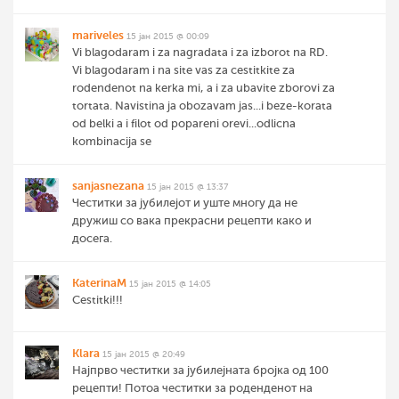
mariveles
15 јан 2015 @ 00:09
Vi blagodaram i za nagradata i za izborot na RD.
Vi blagodaram i na site vas za cestitkite za
rodendenot na kerka mi, a i za ubavite zborovi za
tortata. Navistina ja obozavam jas...i beze-korata
od belki a i filot od popareni orevi...odlicna
kombinacija se
sanjasnezana
15 јан 2015 @ 13:37
Честитки за јубилејот и уште многу да не
дружиш со вака прекрасни рецепти како и
досега.
KaterinaM
15 јан 2015 @ 14:05
Cestitki!!!
Klara
15 јан 2015 @ 20:49
Најпрво честитки за јубилејната бројка од 100
рецепти! Потоа честитки за роденденот на