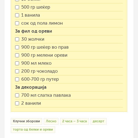
500 гр шеќер
1 ванила
сок од пола лимон
За фил од ореви
30 жолчки
900 гр шеќер во прав
900 гр мелени ореви
900 мл млеко
200 гр чоколадо
600-700 гр путер
За декорација
700 мл слатка павлака
2 ванили
Клучни зборови
Лесно
2 часа – 3 часа
десерт
торта од белки и ореви