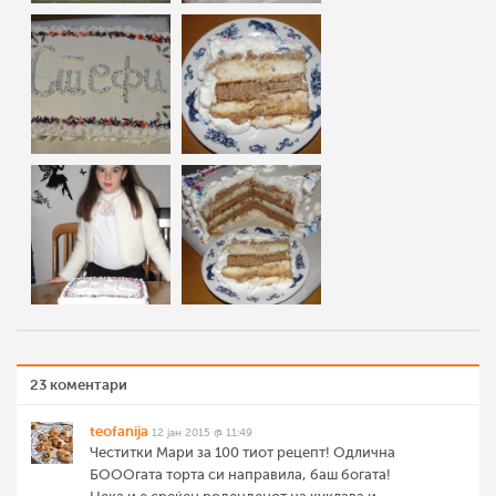
23 коментари
teofanija
12 јан 2015 @ 11:49
Честитки Мари за 100 тиот рецепт! Одлична
БОООгата торта си направила, баш богата!