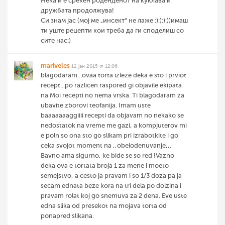
Нека и е среќен роденденот на куклава и
дружбата продолжува!
Си знам јас (мој ме „инсект“ не лаже :):):):))имаш
ти уште рецепти кои треба да ги споделиш со
сите нас:)
mariveles
12 јан 2015 @ 12:06
blagodaram...ovaa torta izleze deka e sto i prviot
recept...po razlicen raspored gi objavile ekipata
na Moi recepti no nema vrska. Ti blagodaram za
ubavite zborovi teofanija. Imam uste
baaaaaaaggiiii recepti da objavam no nekako se
nedostatok na vreme me gazi, a kompjuterov mi
e poln so ona sto go slikam pri izrabotkite i go
ceka svojot moment na ,,obelodenuvanje,,.
Bavno ama sigurno, ke bide se so red !Vazno
deka ova e tortata broja 1 za mene i moeto
semejstvo, a cesto ja pravam i so 1/3 doza pa ja
secam ednata beze kora na tri dela po dolzina i
pravam rolat koj go snemuva za 2 dena. Eve uste
edna slika od presekot na mojava torta od
ponapred slikana.