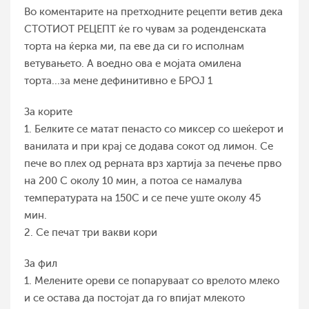
Во коментарите на претходните рецепти ветив дека
СТОТИОТ РЕЦЕПТ ќе го чувам за роденденската
торта на ќерка ми, па еве да си го исполнам
ветувањето. А воедно ова е мојата омилена
торта...за мене дефинитивно е БРОЈ 1
За корите
1. Белките се матат пенасто со миксер со шеќерот и
ванилата и при крај се додава сокот од лимон. Се
пече во плех од рерната врз хартија за печење прво
на 200 С околу 10 мин, а потоа се намалува
температурата на 150С и се пече уште околу 45
мин.
2. Се печат три вакви кори
За фил
1. Мелените ореви се попаруваат со врелото млеко
и се остава да постојат да го впијат млекото