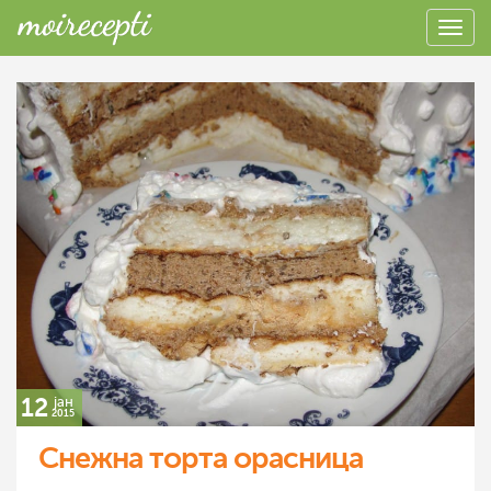
12
јан
2015
Снежна торта орасница