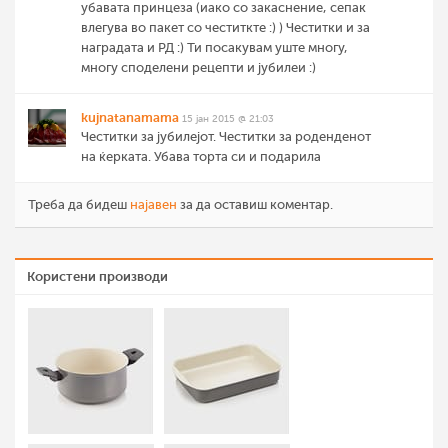
убавата принцеза (иако со закаснение, сепак
влегува во пакет со честиткте :) ) Честитки и за
наградата и РД :) Ти посакувам уште многу,
многу споделени рецепти и јубилеи :)
kujnatanamama
15 јан 2015 @ 21:03
Честитки за јубилејот. Честитки за роденденот
на ќерката. Убава торта си и подарила
Треба да бидеш
најавен
за да оставиш коментар.
Користени производи