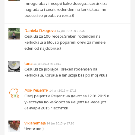
mnogu ubavi recepti kako dosega....cestitki za
nagradata i cestit rodenden na kerkickata, ne
pocesti so preubava torta:))
Daniela Dzogova
13 јан 2015 @ 20:36
Cestitki za 100 recept.Sreken rodenden na
kerkickata a filot so popareni orevi za mene e
eden od najdobrite:)
luna
13 јан 2015 @ 23:11
Cestitki za jubilejot i sreken rodenden na
kerkickata, tortata e fantazija bas po moj vkus
МоиРецепти
14 јан 2015 @ 17:13
Овој рецепт е Рецепт на денот за 12.01.2015 и
учествува во изборот за Рецепт на месецот
Јануари 2015. Честитки!
vikianemaja
14 јан 2015 @ 17:20
Честитки:)