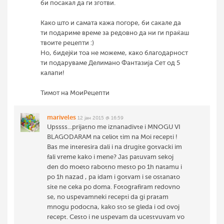
би посакал да ги зготви.
Како што и самата кажа погоре, би сакале да
ти подариме време за редовно да ни ги праќаш
твоите рецепти :)
Но, бидејќи тоа не можеме, како благодарност
ти подаруваме Делимано Фантазија Сет од 5
калапи!
Тимот на МоиРецепти
mariveles
12 јан 2015 @ 16:59
Upssss...prijatno me iznanadivte i MNOGU VI
BLAGODARAM na celiot tim na Moi recepti !
Bas me interesira dali i na drugite gotvacki im
fali vreme kako i mene? Jas patuvam sekoj
den do moeto rabotno mesto po 1h natamu i
po 1h nazad , pa idam i gotvam i se ostanato
site ne ceka po doma. Fotografiram redovno
se, no uspevamneki recepti da gi pratam
mnogu podocna, kako sto se gleda i od ovoj
recept. Cesto i ne uspevam da ucestvuvam vo