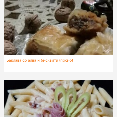
Баклава со алва и бисквити (посно)