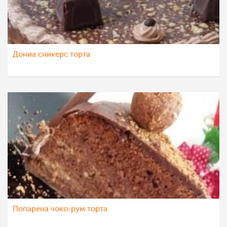
Дониа сникерс торта
Попарена чоко-рум торта