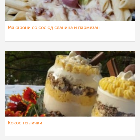
Макарони со сос од сланина и пармезан
Кокос теглички