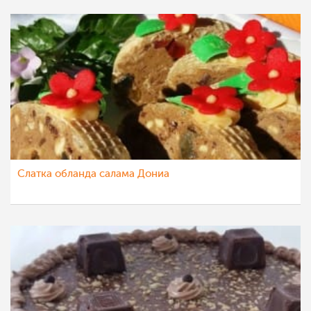
Слатка обланда салама Дониа