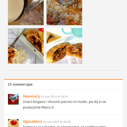
21 коментари
NevenaGj
19 ное 2014 @ 08:10
znaci bogato i vkusno pecivo ni nudis, pa da si se
posluzime Maco:))
liljanailieva
19 ное 2014 @ 09:46
Samsata ja sakame, ja spremame, se razlikuvame