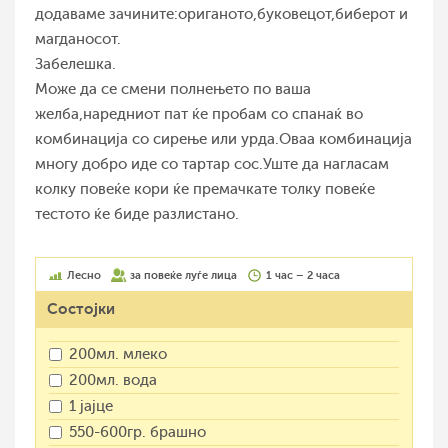
додаваме зачините:ориганото,буковецот,биберот и
магданосот.
Забелешка.
Може да се смени полнењето по ваша
желба,наредниот пат ќе пробам со спанаќ во
комбинација со сирење или урда.Оваа комбинација
многу добро иде со тартар сос.Уште да нагласам
колку повеќе кори ќе премачкате толку повеќе
тестото ќе биде разлистано.
Лесно
за повеќе луѓе лица
1 час – 2 часа
Состојки
200мл. млеко
200мл. вода
1 јајце
550-600гр. брашно