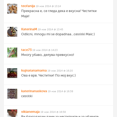
teofanija
19 ное 2014 @ 13:14
Прекрасна е, се гледа дека е вкусна! Честитки
Маје!
KaterinaM
19 ное 2014 @ 13:45
Odlicni, mnogu mi se dopadnaa...cestitki Maic:)
tace73
19 ное 2014 @ 14:23
Многу убаво, делува превкусно!
kujnatanamama
19 ное 2014 @ 16:20
Ова е врв. Честитки! По мој вкус:)
katerinanaskova
19 ное 2014 @ 16:38
cestitki
vikianemaja
19 ное 2014 @ 16:58
Ви благодарам дами за честитките и за убавите