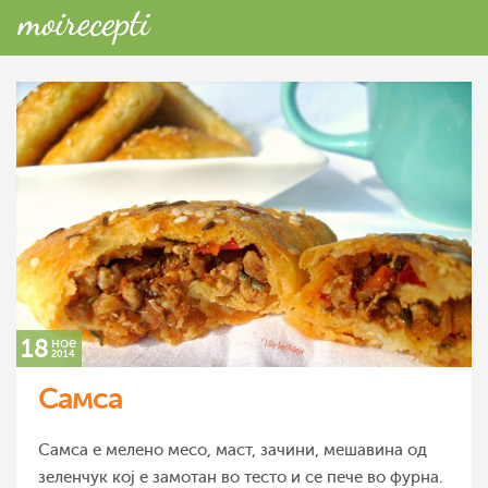
18
ное
2014
Самса
Самса е мелено месо, маст, зачини, мешавина од
зеленчук кој е замотан во тесто и се пече во фурна.