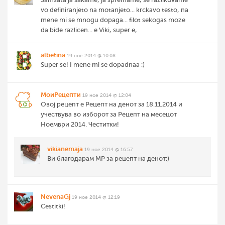
vo definiranjeto na motanjeto... krckavo testo, na
mene mi se mnogu dopaga... filot sekogas moze
da bide razlicen... e Viki, super e,
albetina
19 ное 2014 @ 10:08
Super se! I mene mi se dopadnaa :)
МоиРецепти
19 ное 2014 @ 12:04
Овој рецепт е Рецепт на денот за 18.11.2014 и
учествува во изборот за Рецепт на месецот
Ноември 2014. Честитки!
vikianemaja
19 ное 2014 @ 16:57
Ви благодарам МР за рецепт на денот:)
NevenaGj
19 ное 2014 @ 12:19
Cestitki!