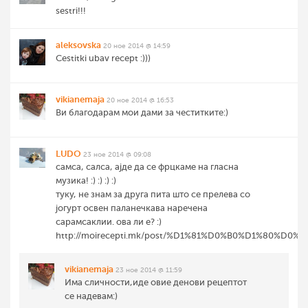
sestri!!!
aleksovska
20 ное 2014 @ 14:59
Cestitki ubav recept :)))
vikianemaja
20 ное 2014 @ 16:53
Ви благодарам мои дами за честитките:)
LUDO
23 ное 2014 @ 09:08
самса, салса, ајде да се фрцкаме на гласна
музика! :) :) :) :)
туку, не знам за друга пита што се прелева со
јогурт освен паланечкава наречена
сарамсаклии. ова ли е? :)
http://moirecepti.mk/post/%D1%81%D0%B0%D1%80%
vikianemaja
23 ное 2014 @ 11:59
Има сличности,иде овие денови рецептот
се надевам:)