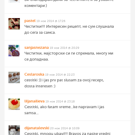
коментари:)
pastel
19 ное 2014 @ 17:26
Честитки!!! Интересен рецепт, не сум слушнала
до сега за самса.
sanjasnezana
19 ное 2014 @ 20:29
Честитки, мајсторски си ги спремала, многу ми
се допаднаа.
Ceslaroska
19 ное 2014 @ 22:23
cestitki :)) i jas prv pat slusam za ovoj recept,
dosta interesen :)
liljanailieva
19 ное 2014 @ 23:18
Cestitki, ako fatam vreme...ke napravam i jas
samsa...
dijanatalevski
20 ное 2014 @ 10:09
Cestitki, mnogu ubavi!!! Bravos za nasite vredni