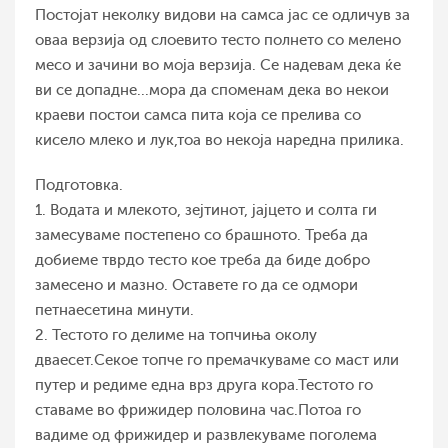
Постојат неколку видови на самса јас се одличув за
оваа верзија од слоевито тесто полнето со мелено
месо и зачини во моја верзија. Се надевам дека ќе
ви се допадне...мора да споменам дека во некои
краеви постои самса пита која се прелива со
кисело млеко и лук,тоа во некоја наредна прилика.
Подготовка.
1. Водата и млекото, зејтинот, јајцето и солта ги
замесуваме постепено со брашното. Треба да
добиеме тврдо тесто кое треба да биде добро
замесено и мазно. Оставете го да се одмори
петнаесетина минути.
2. Тестото го делиме на топчиња околу
дваесет.Секое топче го премачкуваме со маст или
путер и редиме една врз друга кора.Тестото го
ставаме во фрижидер половина час.Потоа го
вадиме од фрижидер и развлекуваме поголема