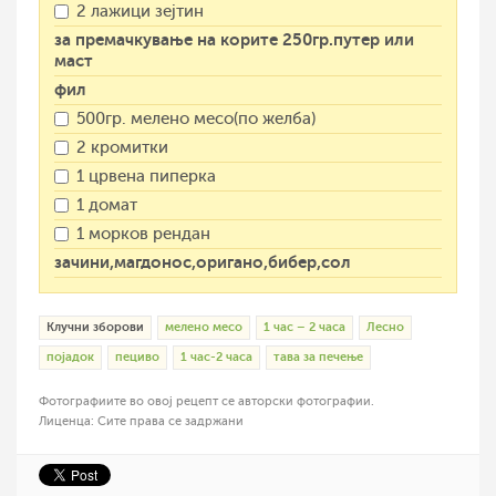
2 лажици зејтин
за премачкување на корите 250гр.путер или
маст
фил
500гр. мелено месо(по желба)
2 кромитки
1 црвена пиперка
1 домат
1 морков рендан
зачини,магдонос,оригано,бибер,сол
Клучни зборови
мелено месо
1 час – 2 часа
Лесно
појадок
пециво
1 час-2 часа
тава за печење
Фотографиите во овој рецепт се авторски фотографии.
Лиценца: Сите права се задржани