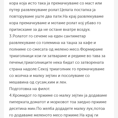
кора која исто така ја премачкуваме со маст или
путер развлекуваме ролат.Целата постапка ја
повторуваме уште два пати.На крај развлекуваме
кора премачкуваме и мотаме ролат кој убаво го
притискаме за да не остане внатре воздух.
3.Ролатот го сечеме на еден сантиметар
развлекуваме со големина на тацна за кафе и
полниме со смесата од мелено месо.Формираме
триаголници кои ги затвараме и редиме во тава за
печење,триаголниците нека бидат со затворената
страна надоле.Секој триаголник го премачкуваме
со жолчка и малку зејтин и посолуваме со
мешавина од сусам,ким и лен.
Подготовка на филот.
4.Кромидот го пржиме со малку зејтин ја додаваме
пиперката,доматот и морковот тоа заедно пржиме
десетина мин.По желба додадете малку лук,потоа
го додаваме меленото месо пржиме.На крај ги