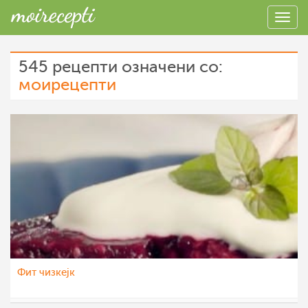
545 рецепти означени со:
моирецепти
Фит чизкејк
МоиРецепти
2 јул 2019