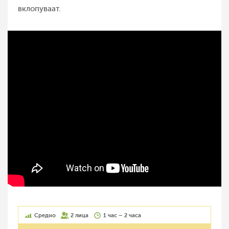
вклопуваат.
Средно
2 лица
1 час – 2 часа