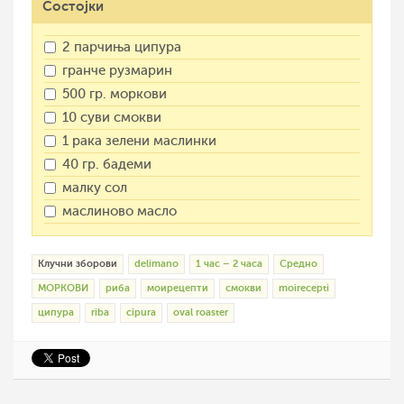
Состојки
2 парчиња ципура
гранче рузмарин
500 гр. моркови
10 суви смокви
1 рака зелени маслинки
40 гр. бадеми
малку сол
маслиново масло
Клучни зборови
delimano
1 час – 2 часа
Средно
МОРКОВИ
риба
моирецепти
смокви
moirecepti
ципура
riba
cipura
oval roaster