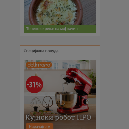
Топено сирење на мој начин
Специјална понуда