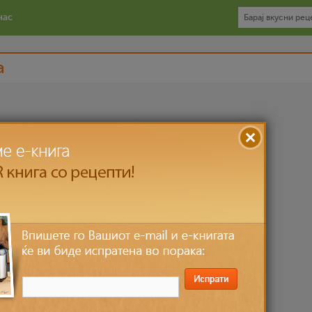
нас
a