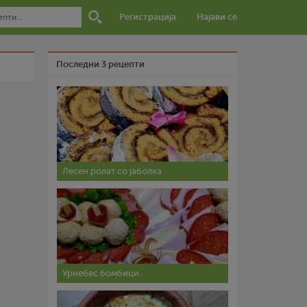
Регистрација
Најави се
Последни 3 рецепти
Лесен ролат со јаболка
Урнебес бомбици