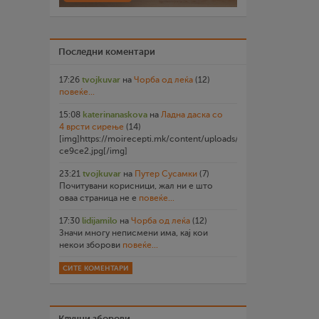
Последни коментари
17:26
tvojkuvar
на
Чорба од леќа
(12)
повеќе...
15:08
katerinanaskova
на
Ладна даска со
4 врсти сирење
(14)
[img]https://moirecepti.mk/content/uploads/2026/07/20260719
ce9ce2.jpg[/img]
23:21
tvojkuvar
на
Путер Сусамки
(7)
Почитувани корисници, жал ни е што
оваа страница не е
повеќе...
17:30
lidijamilo
на
Чорба од леќа
(12)
Значи многу неписмени има, кај кои
некои зборови
повеќе...
СИТЕ КОМЕНТАРИ
Клучни зборови