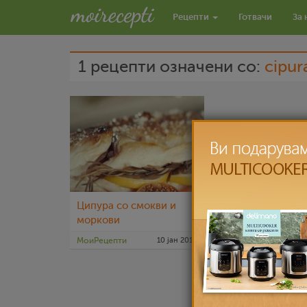
Рецепти
Готвачи
За 
1 рецепти означени со:
cipur
Ципура со смокви и
моркови
МоиРецепти
10 јан 2019