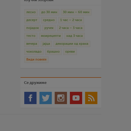
лесно
до 30 мин
30 мин – 60 мин
десерт
средно
1 час – 2 часа
појадок
ручек
2 часа – 3 часа
тесто
моирецепти
над 3 часа
вечера
јајца
декорации од храна
чоколадо
брашно
ореви
Види повеќе
Се дружиме