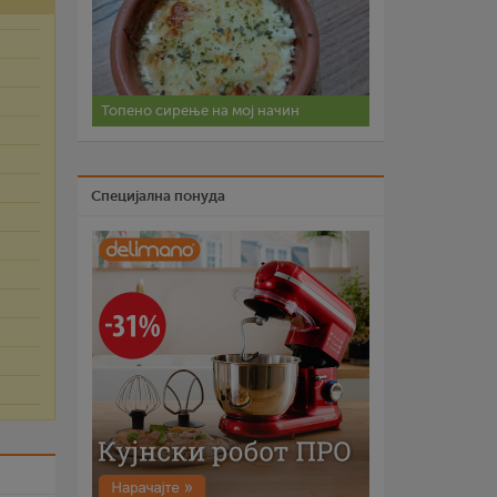
Топено сирење на мој начин
Специјална понуда