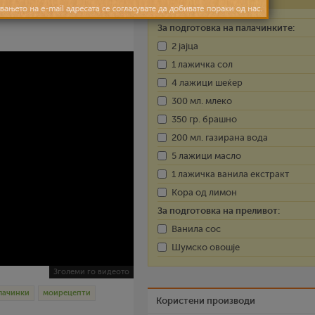
. Ги сервираме со
За подготовка на палачинките:
2 јајца
1 лажичка сол
4 лажици шеќер
300 мл. млеко
350 гр. брашно
200 мл. газирана вода
5 лажици масло
1 лажичка ванила екстракт
Кора од лимон
За подготовка на преливот:
Ванила сос
Шумско овошје
Зголеми го видеото
лачинки
моирецепти
Користени производи