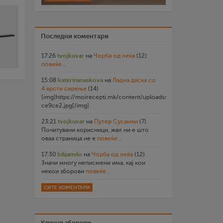
Последни коментари
17:26
tvojkuvar
на
Чорба од леќа
(12)
повеќе...
15:08
katerinanaskova
на
Ладна даска со
4 врсти сирење
(14)
[img]https://moirecepti.mk/content/uploads/2026/07/20260719
ce9ce2.jpg[/img]
23:21
tvojkuvar
на
Путер Сусамки
(7)
Почитувани корисници, жал ни е што
оваа страница не е
повеќе...
17:30
lidijamilo
на
Чорба од леќа
(12)
Значи многу неписмени има, кај кои
некои зборови
повеќе...
СИТЕ КОМЕНТАРИ
Клучни зборови