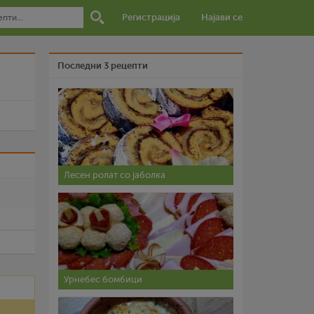
Регистрација
Најави се
Последни 3 рецепти
и
Лесен ролат со јаболка
Урнебес бомбици