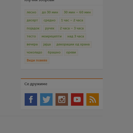
лесно
до 30 мин
30 мин – 60 мин
десерт
средно
1 час – 2 часа
појадок
ручек
2 часа – 3 часа
тесто
моирецепти
над 3 часа
вечера
јајца
декорации од храна
чоколадо
брашно
ореви
Види повеќе
Се дружиме