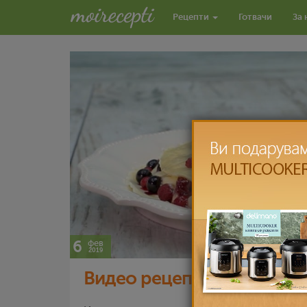
Рецепти
Готвачи
За 
6
фев
2019
Видео рецепт: Воздушест