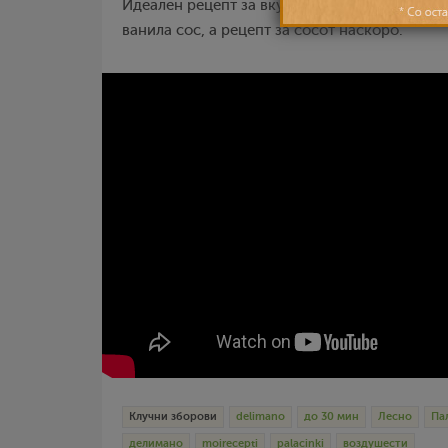
Идеален рецепт за вкусни и ровки палачинки
ванила сос, а рецепт за сосот наскоро.
Клучни зборови
delimano
до 30 мин
Лесно
Па
делимано
moirecepti
palacinki
воздушести