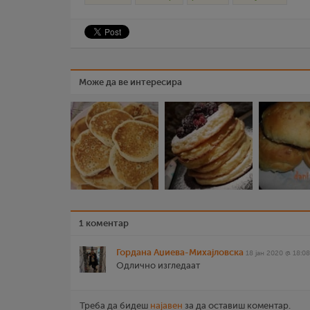
Може да ве интересира
1 коментар
Гордана Аџиева-Михајловска
18 јан 2020 @ 18:08
Одлично изгледаат
Треба да бидеш
најавен
за да оставиш коментар.