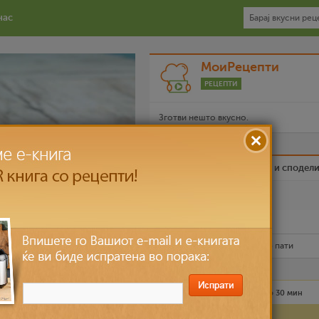
нас
МоиРецепти
РЕЦЕПТИ
Зготви нешто вкусно.
Биди вистински пријател и сподел
Омилен
Испечати го рецептот
Рецептот е прочитан
11,645
пати
и палачинки
Лесно
4 лица
до 30 мин
Состојки