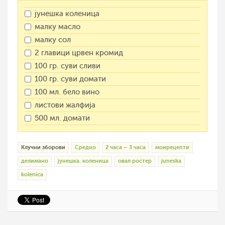
јунешка коленица
малку масло
малку сол
2 главици црвен кромид
100 гр. суви сливи
100 гр. суви домати
100 мл. бело вино
листови жалфија
500 мл. домати
Клучни зборови
Средно
2 часа – 3 часа
моирецепти
делимано
јунешка. коленица
овал ростер
juneska
kolenica