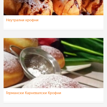
Неутрални крофни
Klara
18 јул 2022
Германски Карневалски Крофни
sim
19 мар 2022