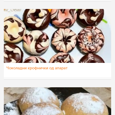
katerinanaskova
17 окт 2021
Чоколадни крофнички од апарат
Klara
19 сеп 2021