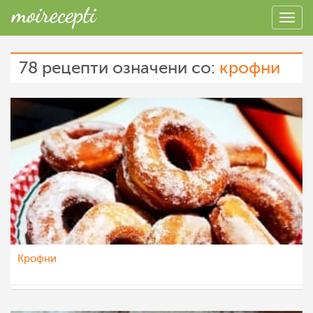
78 рецепти означени со:
крофни
Крофни
Klara
16 фев 2023