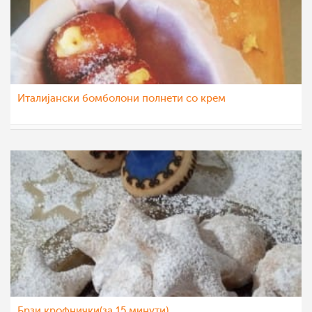
Италијански бомболони полнети со крем
Ljubinka Cavdarovska
7 апр 2021
Брзи крофнички(за 15 минути)