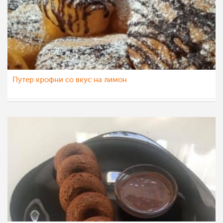
Путер крофни со вкус на лимон
sim
9 фев 2021