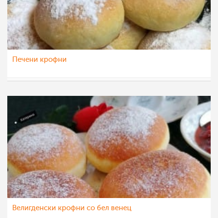
Печени крофни
pavloska
1 мај 2021
Велигденски крофни со бел венец