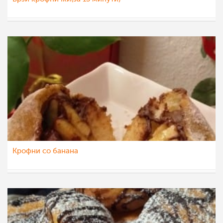
sim
26 мар 2021
Крофни со банана
vikianemaja
19 мар 2021