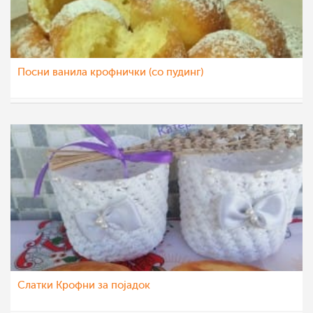
Посни ванила крофнички (со пудинг)
sim
12 дек 2021
Слатки Крофни за појадок