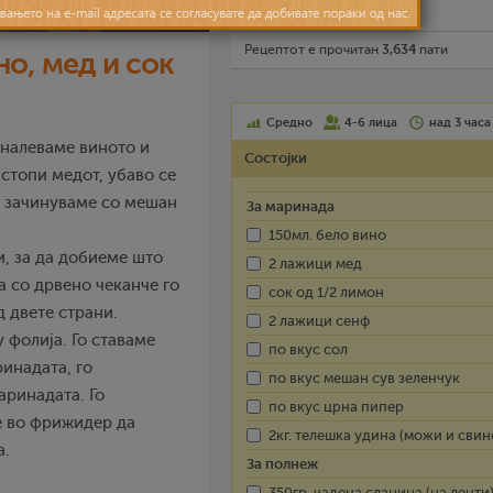
Испечати го рецептот
Рецептот е прочитан
3,634
пати
но, мед и сок
Средно
4-6 лица
над 3 часа
 налеваме виното и
Состојки
стопи медот, убаво се
, зачинуваме со мешан
За маринада
150мл. бело вино
и, за да добиеме што
2 лажици мед
 со дрвено чеканче го
сок од 1/2 лимон
д двете страни.
2 лажици сенф
 фолија. Го ставаме
по вкус сол
ринадата, го
по вкус мешан сув зеленчук
аринадата. Го
по вкус црна пипер
е во фрижидер да
2кг. телешка удина (можи и свин
а.
За полнеж
350гр. чадена сланина (на ленти