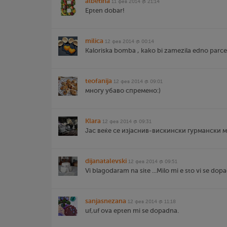
albetina
11 фев 2014 @ 21:14
Epten dobar!
milica
12 фев 2014 @ 00:14
Kaloriska bomba , kako bi zamezila edno parce
teofanija
12 фев 2014 @ 09:01
многу убаво спремено:)
Klara
12 фев 2014 @ 09:31
Јас веќе се изјаснив-вискински гурмански ме
dijanatalevski
12 фев 2014 @ 09:51
Vi blagodaram na site ...Milo mi e sto vi se dopaga
sanjasnezana
12 фев 2014 @ 11:18
uf,uf ova epten mi se dopadna.