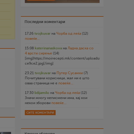
Последни коментари
17:26
tvojkuvar
на
Чорба од леќа
(12)
повеќе...
15:08
katerinanaskova
на
Ладна даска со
4 врсти сирење
(14)
[img]https://moirecepti.mk/content/uploads/2026/07/20260719
ce9ce2.jpg[/img]
23:21
tvojkuvar
на
Путер Сусамки
(7)
Почитувани корисници, жал ни е што
оваа страница не е
повеќе...
17:30
lidijamilo
на
Чорба од леќа
(12)
Значи многу неписмени има, кај кои
некои зборови
повеќе...
СИТЕ КОМЕНТАРИ
Клучни зборови