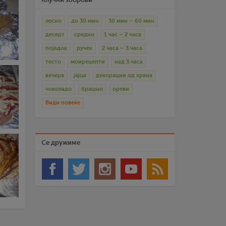
лесно
до 30 мин
30 мин – 60 мин
десерт
средно
1 час – 2 часа
појадок
ручек
2 часа – 3 часа
тесто
моирецепти
над 3 часа
вечера
јајца
декорации од храна
чоколадо
брашно
ореви
Види повеќе
Се дружиме