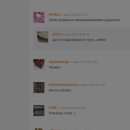
eli4ka
11 фев 2014 @ 17:10
Леле убавини ммммммммммм одлично
eliza
12 фев 2014 @ 09:15
да се надоврзам и тука...мхмх
vikianemaja
11 фев 2014 @ 17:24
Убаво!
katerinanaskova
11 фев 2014 @ 17:42
многу убаво
LiliN
11 фев 2014 @ 20:59
Preubav rolat :)