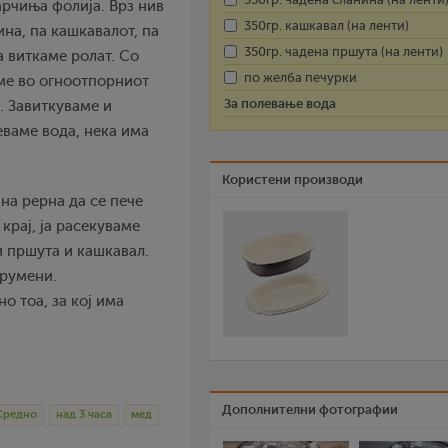
арчиња фолија. Врз нив
350гр. кашкавал (на ленти)
на, па кашкавалот, па
350гр. чадена пршута (на ленти)
 виткаме ролат. Со
по желба печурки
ме во огноотпорниот
За полевање вода
. Завиткуваме и
еваме вода, нека има
Користени производи
ана рерна да се пече
крај, ја расекуваме
и пршута и кашкавал.
орумени.
но тоа, за кој има
Дополнителни фотографии
Средно
над 3 часа
мед