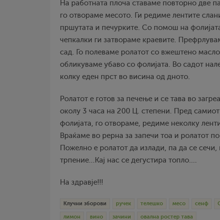
На работната плоча ставаме повторно две п
го отвораме месото. Ги редиме лентите слани
пршутата и печурките. Со помош на фолијата
чепкалки ги затвораме краевите. Префрлува
сад. Го полеваме ролатот со вжештено масло
обликуваме убаво со фолијата. Во садот нал
колку еден прст во висина од дното.
Ролатот е готов за печење и се тава во загре
околу 3 часа на 200 Ц. степени. Пред самиот 
фолијата, го отвораме, редиме неколку лент
Враќаме во рерна за запечи тоа и ролатот п
Пожелно е ролатот да излади, па да се сечи, 
трпение...Кај нас се дегустира топло....
На здравје!!!
Клучни зборови
ручек
телешко
месо
сенф
лимон
вино
зачини
овална ростер тава