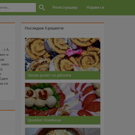
Регистрација
Најави се
Последни 3 рецепти
:-) А,
ако и
ца,
, како
ој
о
Лесен ролат со јаболка
.Еден
ри се
о
руг.Се
атели,
се
и
Урнебес бомбици