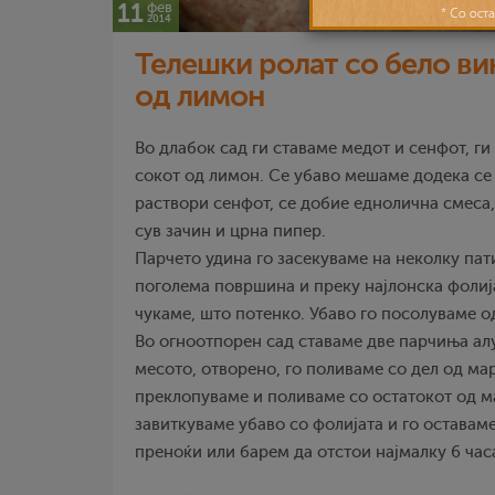
11
фев
2014
Телешки ролат со бело ви
од лимон
Во длабок сад ги ставаме медот и сенфот, ги
сокот од лимон. Се убаво мешаме додека се 
раствори сенфот, се добие еднолична смеса
сув зачин и црна пипер.
Парчето удина го засекуваме на неколку пат
поголема површина и преку најлонска фолија
чукаме, што потенко. Убаво го посолуваме о
Во огноотпорен сад ставаме две парчиња алу
месото, отворено, го поливаме со дел од ма
преклопуваме и поливаме со остатокот од м
завиткуваме убаво со фолијата и го оставам
преноќи или барем да отстои најмалку 6 час