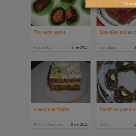
Полнети урми
Божиќен колач 
Ceslaroska
8 јан 2013
pestopasta
Николина торта
Ролат од урми и
Daniela Dzogova
8 мај 2012
Verica
1