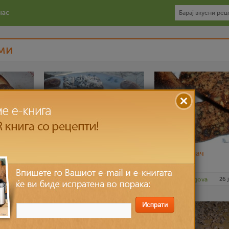
нас
ми
сна,
Tорта со фил од урми
Руски колач
15 апр 2013
Daniela Dzogova
29 мар 2013
Daniela Dzogova
26 