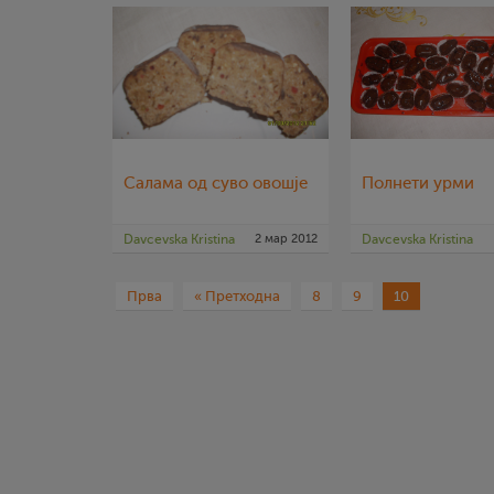
Салама од суво овошје
Полнети урми
Davcevska Kristina
2 мар 2012
Davcevska Kristina
Прва
« Претходна
8
9
10