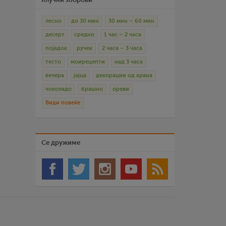
лесно
до 30 мин
30 мин – 60 мин
десерт
средно
1 час – 2 часа
појадок
ручек
2 часа – 3 часа
тесто
моирецепти
над 3 часа
вечера
јајца
декорации од храна
чоколадо
брашно
ореви
Види повеќе
Се дружиме