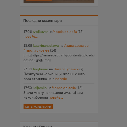
Последни коментари
17:26
tvojkuvar
на
Чорба од леќа
(12)
повеќе...
15:08
katerinanaskova
на
Ладна даска со
4 врсти сирење
(14)
[img]https://moirecepti.mk/content/uploads/2026/07/20260719
ce9ce2.jpg[/img]
23:21
tvojkuvar
на
Путер Сусамки
(7)
Почитувани корисници, жал ни е што
оваа страница не е
повеќе...
17:30
lidijamilo
на
Чорба од леќа
(12)
Значи многу неписмени има, кај кои
некои зборови
повеќе...
СИТЕ КОМЕНТАРИ
Клучни зборови