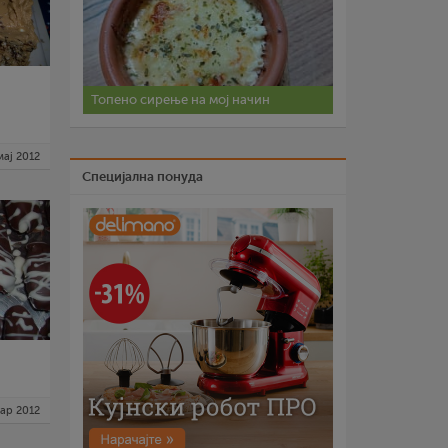
Топено сирење на мој начин
мај 2012
Специјална понуда
ар 2012