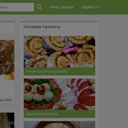
Регистрација
Најави се
Последни 3 рецепти
Лесен ролат со јаболка
јан 2013
Урнебес бомбици