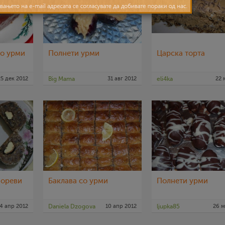
со урми
Полнети урми
Царска торта
25 дек 2012
Big Mama
31 авг 2012
eli4ka
22 
 ореви
Баклава со урми
Полнети урми
4 апр 2012
Daniela Dzogova
10 апр 2012
ljupka85
26 м