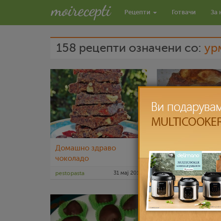
Рецепти
Готвачи
За 
158 рецепти означени со:
ур
Домашно здраво
Ошава торта (по
чоколадо
макробиотичка)
pestopasta
31 мај 2013
pestopasta