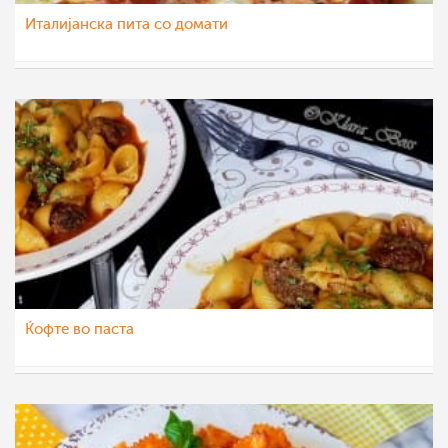
Италијанска пита со домати
gotvac95
25 окт 2021
Ќофте во паста
Klara
27 сеп 2021