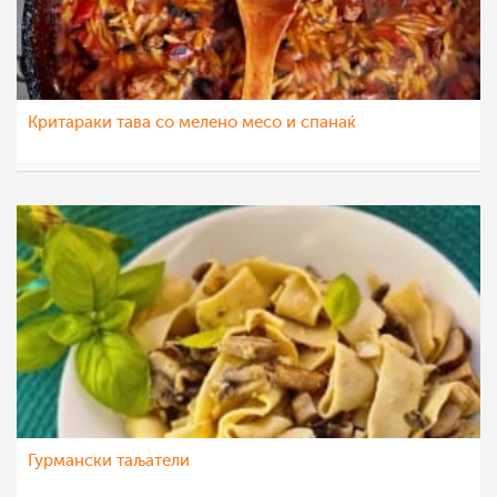
Критараки тава со мелено месо и спанаќ
Klara
9 ное 2022
Гурмански таљатели