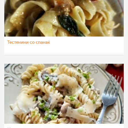
Тестенини со спанаќ
gotvac95
8 мар 2022