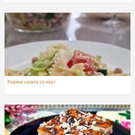
nadicaveles
26 окт 2022
Редена салата со наут
nadicaveles
12 авг 2022