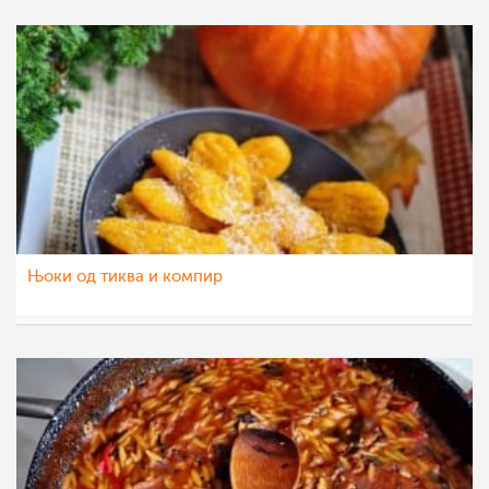
Њоки од тиква и компир
nadicaveles
18 ное 2022