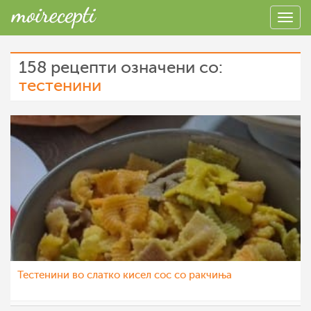
158 рецепти означени со:
тестенини
Тестенини во слатко кисел сос со ракчиња
nadicaveles
8 фев 2023