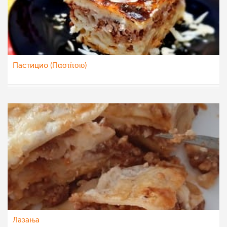
Пастицио (Παστίτσιο)
Klara
13 јун 2022
Лазања