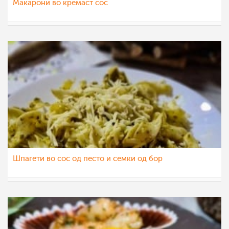
Макарони во кремаст сос
saram-baram
2 фев 2022
Шпагети во сос од песто и семки од бор
nadicaveles
17 дек 2021