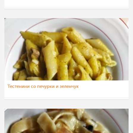
dijanatalevski
27 мај 2022
Тестенини со печурки и зеленчук
gotvac95
9 мар 2022