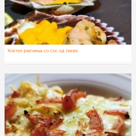
Коктел ракчиња со сос од тиква
nadicaveles
21 ное 2021