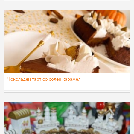
pavloska
1 јан 2022
Чоколаден тарт со солен карамел
sanjasnezana
29 дек 2021