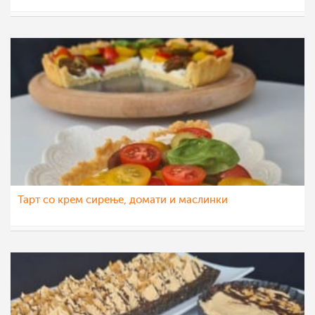
aleksa123
24 дек 2021
Тарт со крем сирење, домати и маслинки
aleksa123
3 дек 2021