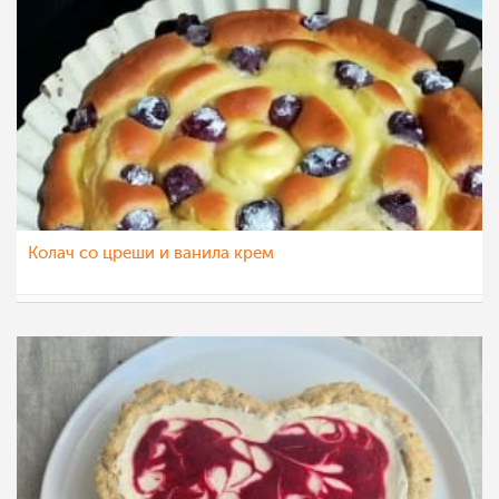
Колач со цреши и ванила крем
Klara
18 јун 2022