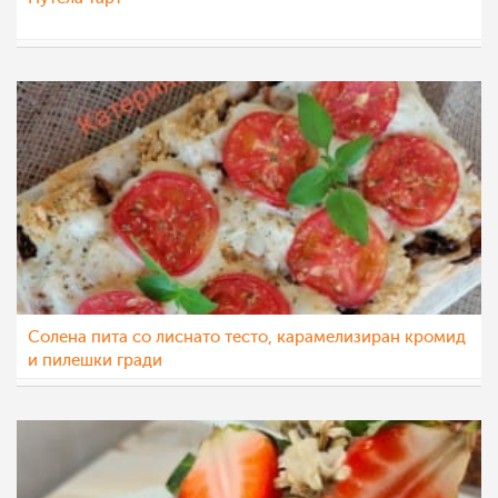
aleksa123
9 сеп 2021
Солена пита со лиснато тесто, карамелизиран кромид
и пилешки гради
katerinanaskova
7 сеп 2021