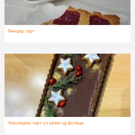
Линцер тарт
aleksa123
7 јан 2022
Чоколаден тарт со крем од фстаци