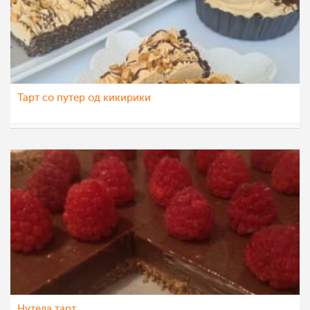
Тарт со путер од кикирики
aleksa123
11 сеп 2021
Нутела тарт