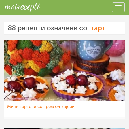
88 рецепти означени со:
тарт
Мини тартови со крем од кајсии
Klara
17 јул 2022