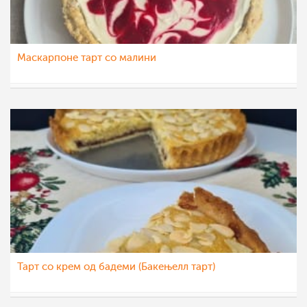
Маскарпоне тарт со малини
aleksa123
14 фев 2022
Тарт со крем од бадеми (Бакењелл тарт)
aleksa123
8 фев 2022