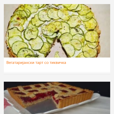
Вегатаријански тарт со тиквичка
Ljubinka Cavdarovska
25 јан 2022