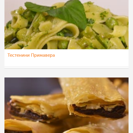
Тестенини Примавера
МоиРецепти
18 мај 2015