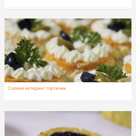
МоиРецепти
2 окт 2015
Сoлени кетеринг тортички
МоиРецепти
30 сеп 2015