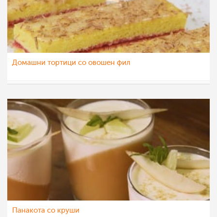
Домашни тортици со овошен фил
МоиРецепти
4 ное 2015
Панакота со круши