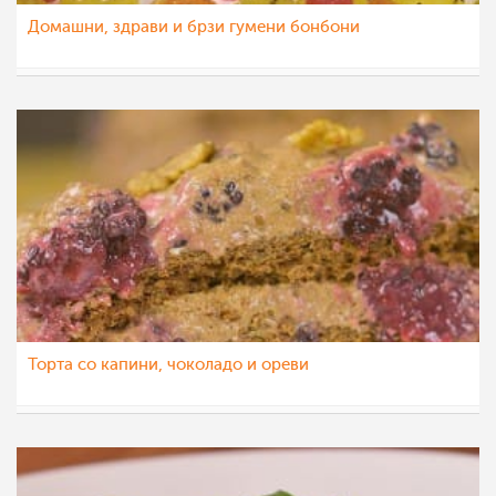
Домашни, здрави и брзи гумени бонбони
МоиРецепти
31 јул 2015
Торта со капини, чоколадо и ореви
МоиРецепти
17 јун 2015