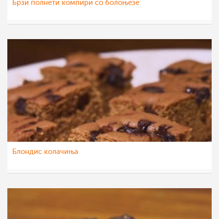
Брзи полнети компири со болоњезе
МоиРецепти
11 сеп 2015
Блондис колачиња
МоиРецепти
7 сеп 2015