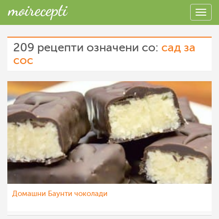
209 рецепти означени со:
сад за
сос
Домашни Баунти чоколади
МоиРецепти
11 јан 2016