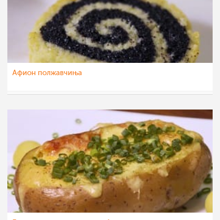
Aфион полжавчиња
МоиРецепти
16 сеп 2015