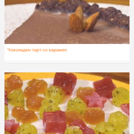
Чоколаден тарт со карамел
МоиРецепти
24 авг 2015