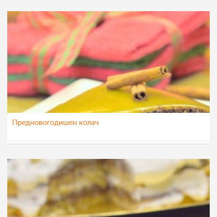
Предновогодишен колач
МоиРецепти
28 дек 2015