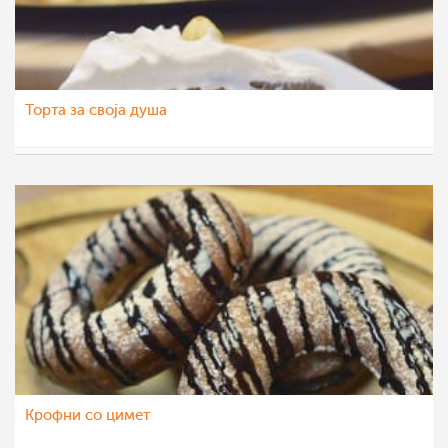
Торта за своја душа
МоиРецепти
16 дек 2015
Крофни со цимет