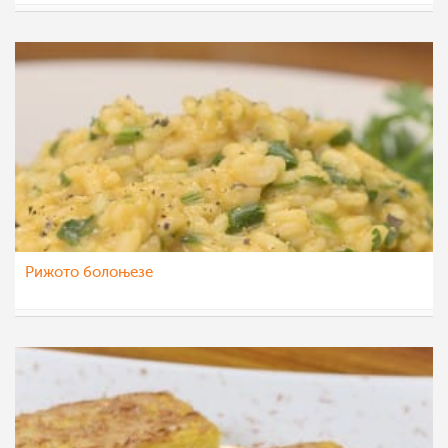
МоиРецепти
20 ное 2015
Рижото болоњезе
МоиРецепти
11 ное 2015