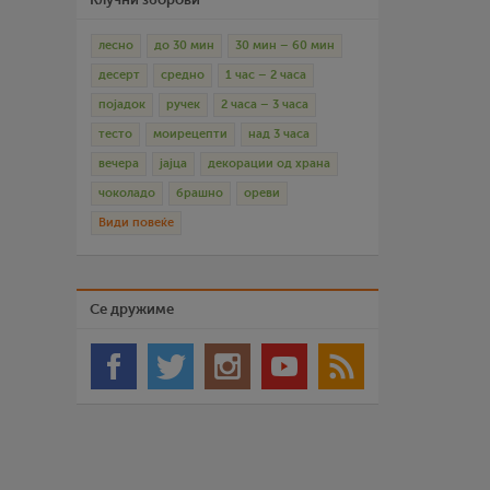
лесно
до 30 мин
30 мин – 60 мин
десерт
средно
1 час – 2 часа
појадок
ручек
2 часа – 3 часа
тесто
моирецепти
над 3 часа
вечера
јајца
декорации од храна
чоколадо
брашно
ореви
Види повеќе
Се дружиме