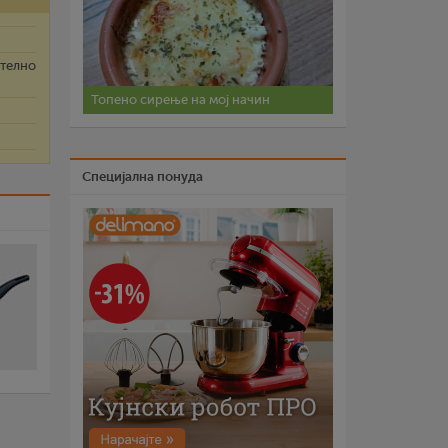
ително
Топено сирење на мој начин
Специјална понуда