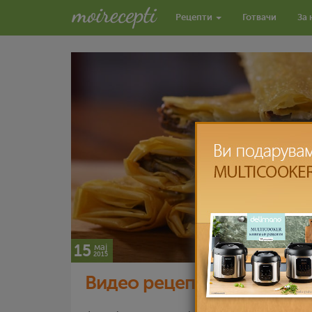
Рецепти
Готвачи
За 
15
мај
2015
Видео рецепт: Нутела сол