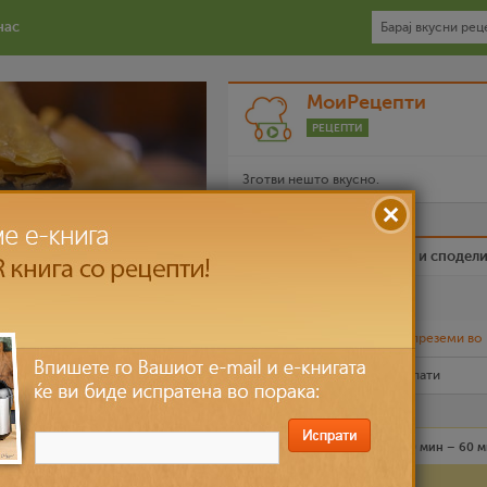
нас
МоиРецепти
РЕЦЕПТИ
Зготви нешто вкусно.
Биди вистински пријател и сподел
Омилен
Испечати го рецептот
или
преземи во
Рецептот е прочитан
7,189
пати
ени пури
Лесно
8 лица
30 мин – 60 
Состојки