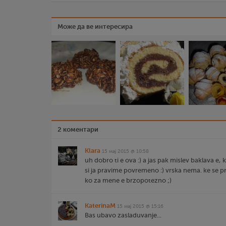
Може да ве интересира
2 коментари
Klara
15 мај 2015 @ 10:58
uh dobro ti e ova :) a jas pak mislev baklava e
si ja pravime povremeno :) vrska nema. ke se
ko za mene e brzopotezno ;)
KaterinaM
15 мај 2015 @ 15:16
Bas ubavo zasladuvanje...