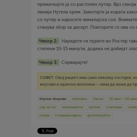
премачкајте ја со растопен путер. Врз секој
линија Нутела крем. Замотајте ја кората как
со путер и наросете хималајска сол. Внимате
станува збор за десерт. Повторете го ова со 
Чекор 2:
Наредете ги пурите во Ростер тава
степени 10-15 минути, додека не добијат зла
Чекор 3:
Сервирајте!
СОВЕТ:
Овој рецепт има само неколку состојки, н
вкусови е одлично вклопена – нема да може да пре
Клучни зборови
delimano
Лесно
30 мин – 60 мин
сад за сос
моирецепти
нутела
стапчиња
соле
nutela
готвимесофичо
gotvimesofico