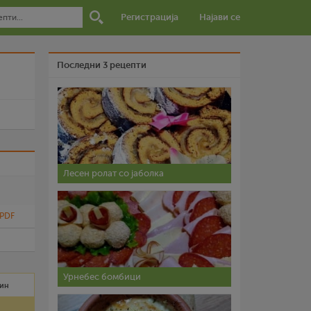
Регистрација
Најави се
Последни 3 рецепти
и
Лесен ролат со јаболка
 PDF
Урнебес бомбици
мин