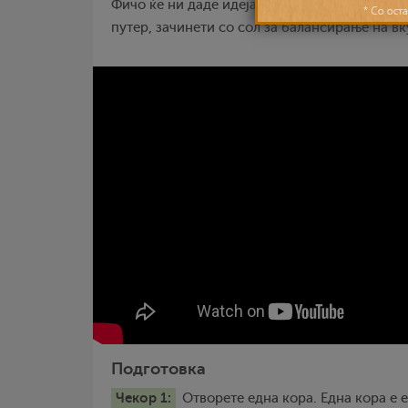
Фичо ќе ни даде идеја за брз и вкусен десерт
путер, зачинети со сол за балансирање на вк
Подготовка
Чекор 1:
Отворете една кора. Една кора е е