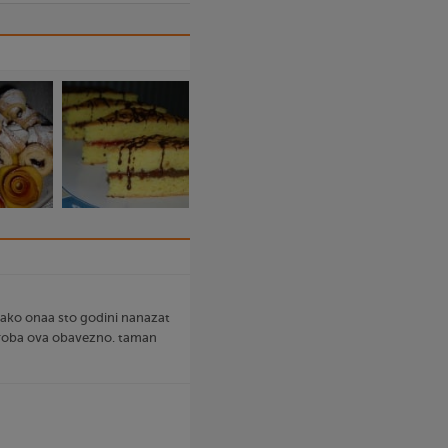
, kako onaa sto godini nanazat
 proba ova obavezno. taman