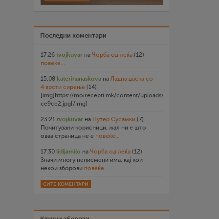
Последни коментари
17:26
tvojkuvar
на
Чорба од леќа
(12)
повеќе...
15:08
katerinanaskova
на
Ладна даска со
4 врсти сирење
(14)
[img]https://moirecepti.mk/content/uploads/2026/07/20260719
ce9ce2.jpg[/img]
23:21
tvojkuvar
на
Путер Сусамки
(7)
Почитувани корисници, жал ни е што
оваа страница не е
повеќе...
17:30
lidijamilo
на
Чорба од леќа
(12)
Значи многу неписмени има, кај кои
некои зборови
повеќе...
СИТЕ КОМЕНТАРИ
Клучни зборови