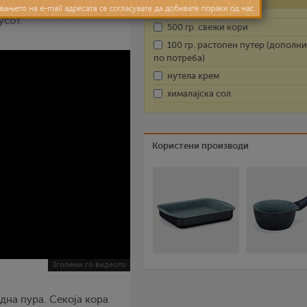
 од кори, нутела и
усот.
500 гр. свежи кори
100 гр. растопен путер (дополн
по потреба)
нутела крем
хималајска сол
Користени производи
Зголеми го видеото
дна пура. Секоја кора