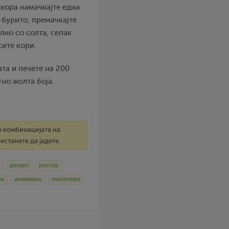
а кора намачкајте една
о бурито, премачкајте
лно со солта, сепак
сите кори.
та и печете на 200
тно жолта боја.
о комбинацијата на
станете да јадете.
десерт
ростер
ни
делимано
moirecepti