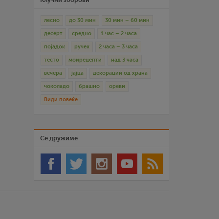
лесно
до 30 мин
30 мин – 60 мин
десерт
средно
1 час – 2 часа
појадок
ручек
2 часа – 3 часа
тесто
моирецепти
над 3 часа
вечера
јајца
декорации од храна
чоколадо
брашно
ореви
Види повеќе
Се дружиме