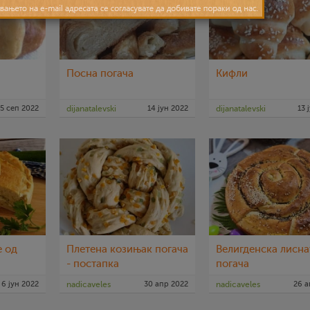
Посна погача
Кифли
15 сеп 2022
dijanatalevski
14 јун 2022
dijanatalevski
13 
е од
Плетена козињак погача
Велигденска лисна
и
- постапка
погача
6 јун 2022
nadicaveles
30 апр 2022
nadicaveles
26 а