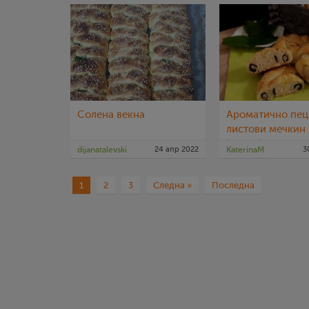
Солена векна
Ароматично пец
листови мечкин 
(посно)
dijanatalevski
24 апр 2022
KaterinaM
3
1
2
3
Следна »
Последна