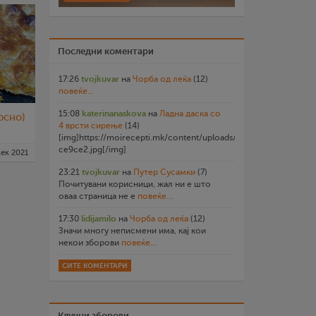
Последни коментари
17:26
tvojkuvar
на
Чорба од леќа
(12)
повеќе...
15:08
katerinanaskova
на
Ладна даска со
осно)
4 врсти сирење
(14)
[img]https://moirecepti.mk/content/uploads/2026/07/20260719
ce9ce2.jpg[/img]
дек 2021
23:21
tvojkuvar
на
Путер Сусамки
(7)
Почитувани корисници, жал ни е што
оваа страница не е
повеќе...
17:30
lidijamilo
на
Чорба од леќа
(12)
Значи многу неписмени има, кај кои
некои зборови
повеќе...
СИТЕ КОМЕНТАРИ
Клучни зборови