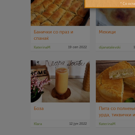
Банички со праз и
Мекици
спанаќ
KaterinaM
19 сеп 2022
dijanatalevski
Боза
Пита со полнењ
урда, тиквички 
инчуни
Klara
12 јун 2022
KaterinaM