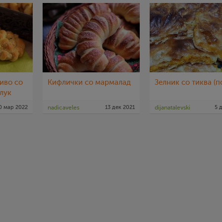
иво со
Кифлички со мармалад
Зелник со тиква (п
лук
0 мар 2022
nadicaveles
13 дек 2021
dijanatalevski
5 