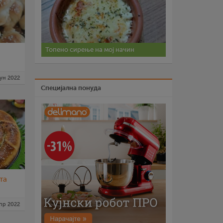
Топено сирење на мој начин
јун 2022
Специјална понуда
та
пр 2022