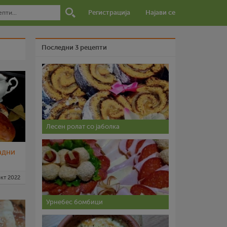
Регистрација
Најави се
Последни 3 рецепти
Лесен ролат со јаболка
адни
окт 2022
Урнебес бомбици