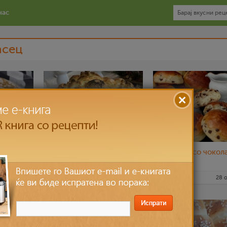
нас
асец
со
Погача
Лепчиња со чокол
капки
6 дек 2022
nadicaveles
25 ное 2022
KaterinaM
28 