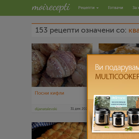
Рецепти
Готвачи
За 
153 рецепти означени со:
кв
Посни кифли
Домашно лепче 
семки
dijanatalevski
31 дек 2022
nadicaveles
2