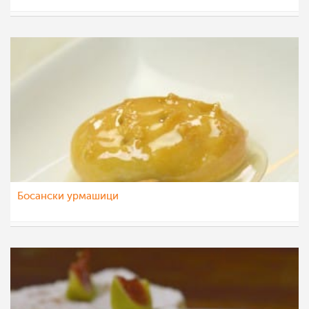
whiterose
24 ное 2015
Босански урмашици
МоиРецепти
23 ное 2015