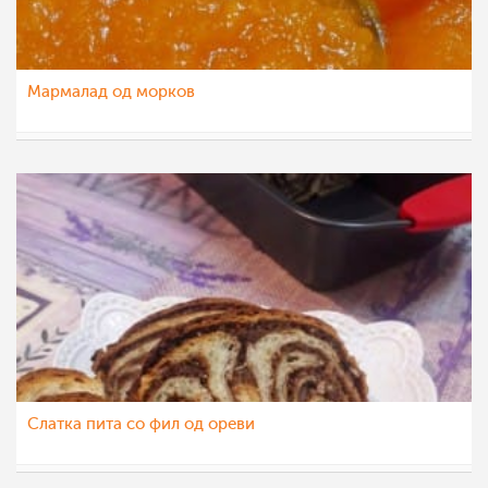
Мармалад од морков
chocolate
31 мар 2022
Слатка пита со фил од ореви
jovana88
29 окт 2020