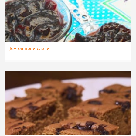
Џем од црни сливи
ikidiki
14 сеп 2015