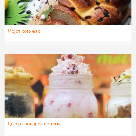
Мојот козињак
nadicaveles
3 мај 2020
Десерт подарок во тегла