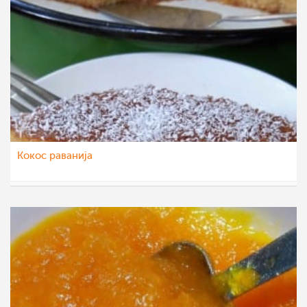
Кокос раванија
sim
10 јун 2022