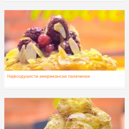
МоиРецепти
29 фев 2016
Највоздушести американски палачинки
МоиРецепти
25 јан 2016