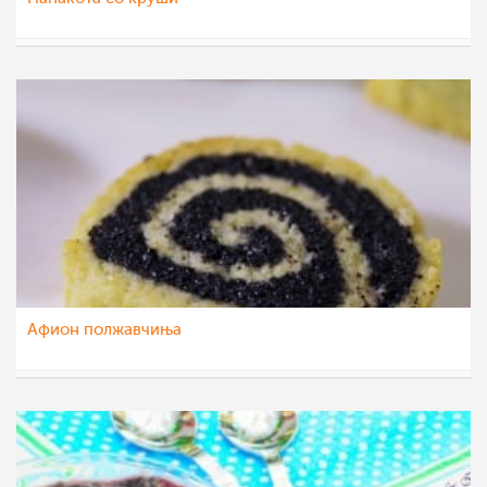
МоиРецепти
2 окт 2015
Aфион полжавчиња
МоиРецепти
16 сеп 2015