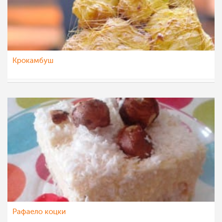
Крокамбуш
МоиРецепти
20 јан 2016
Рафаело коцки