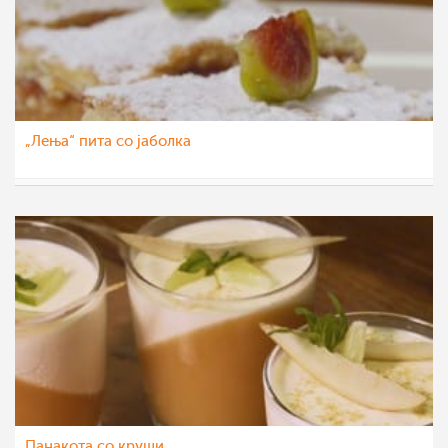
„Лења“ пита со јаболка
МоиРецепти
16 окт 2015
Панакота со круши