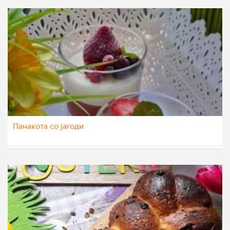
Панакота со јагоди
nadicaveles
8 мај 2020