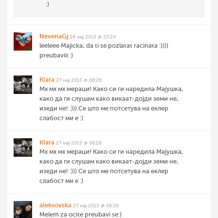
:)
NevenaGj
26 мај 2013 @ 23:24
leeleee Majicka, da ti se pozlatat racinata :))))
preubaviii :)
Klara
27 мај 2013 @ 08:26
Мх мх мх мераци! Како си ги наредила Мајушка,
како да ги слушам како викаат-дојди земи не,
изеди не! :))) Се што ме потсетува на еклер
слабост ми е :)
Klara
27 мај 2013 @ 08:26
Мх мх мх мераци! Како си ги наредила Мајушка,
како да ги слушам како викаат-дојди земи не,
изеди не! :))) Се што ме потсетува на еклер
слабост ми е :)
aleksovska
27 мај 2013 @ 09:36
Melem za ocite preubavi se:)