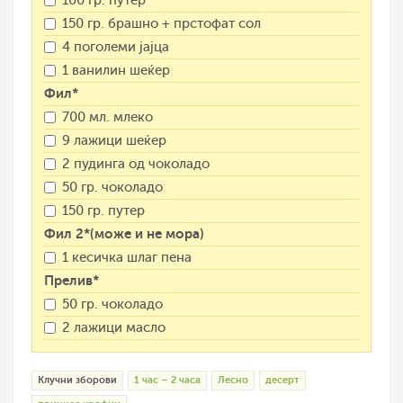
100 гр. путер
150 гр. брашно + прстофат сол
4 поголеми јајца
1 ванилин шеќер
Фил*
700 мл. млеко
9 лажици шеќер
2 пудинга од чоколадо
50 гр. чоколадо
150 гр. путер
Фил 2*(може и не мора)
1 кесичка шлаг пена
Прелив*
50 гр. чоколадо
2 лажици масло
Клучни зборови
1 час – 2 часа
Лесно
десерт