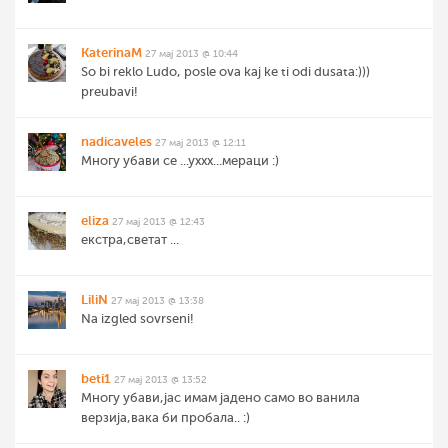
KaterinaM
27 мај 2013 @ 10:44
So bi reklo Ludo, posle ova kaj ke ti odi dusata:)))
preubavi!
nadicaveles
27 мај 2013 @ 12:11
Многу убави се ...уххх...мераци :)
eliza
27 мај 2013 @ 12:43
екстра,светат ...
LiliN
27 мај 2013 @ 13:38
Na izgled sovrseni!
beti1
27 мај 2013 @ 13:52
Многу убави,јас имам јадено само во ванила
верзија,вака би пробала.. :)