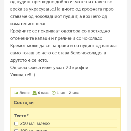
од пудинг претходно добро изматен и ставен во
вреќа за украсување.На дното од крофната прво
ставаме од чоколадниот пудинг, а врз него од
изматениот шлаг.
Крофните се покриваат одозгора со претходно
отсечените капаци и прелиени со чоколадо.
Кремот може да се направи и со пудинг од ванила
само тогаш во него се става бело чоколадо, а
другото е се исто.
Од оваа смеса излегуваат 20 крофни
Уживајте!! :)
Лесно
6 лица
1 час – 2 часа
Состојки
Тесто*
250 мл. млеко