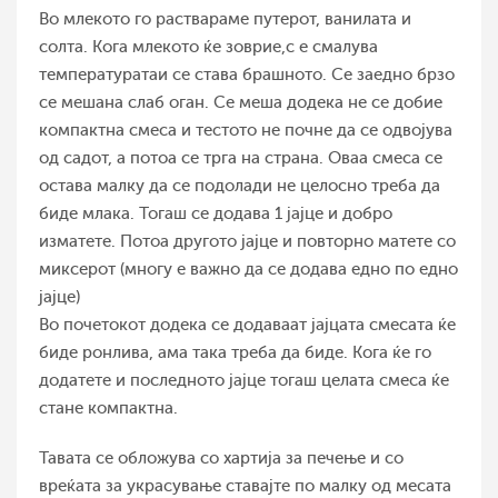
Во млекото го раствараме путерот, ванилата и
солта. Кога млекото ќе зоврие,с е смалува
температуратаи се става брашното. Се заедно брзо
се мешана слаб оган. Се меша додека не се добие
компактна смеса и тестото не почне да се одвојува
од садот, а потоа се трга на страна. Оваа смеса се
остава малку да се подолади не целосно треба да
биде млака. Тогаш се додава 1 јајце и добро
изматете. Потоа другото јајце и повторно матете со
миксерот (многу е важно да се додава едно по едно
јајце)
Во почетокот додека се додаваат јајцата смесата ќе
биде ронлива, ама така треба да биде. Кога ќе го
додатете и последното јајце тогаш целата смеса ќе
стане компактна.
Тавата се обложува со хартија за печење и со
вреќата за украсување ставајте по малку од месата