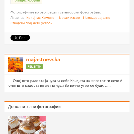
принцес крофни
Фотографиите во овој рецепт се авторски фотографии.
Лиценца:
Криејтив Комонс - Наведи извор - Некомерцијално -
Сподели под исти услови
majastoevska
РЕЦЕПТИ
.....Оној што радоста ја чува за себе Крилјата на животот ги сече А
оној што радоста во лет ја нуди Во вечно утро се буди. .......
Дополнителни фотографии