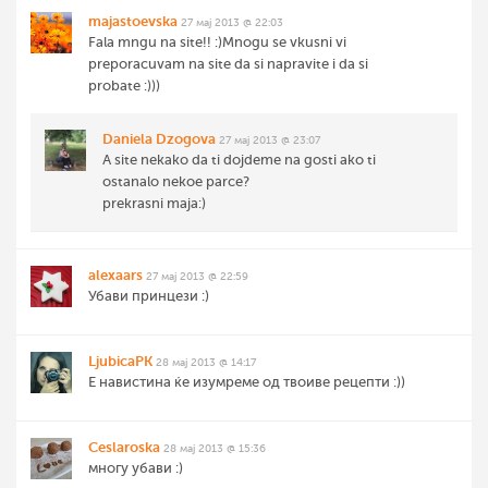
majastoevska
27 мај 2013 @ 22:03
Fala mngu na site!! :)Mnogu se vkusni vi
preporacuvam na site da si napravite i da si
probate :)))
Daniela Dzogova
27 мај 2013 @ 23:07
A site nekako da ti dojdeme na gosti ako ti
ostanalo nekoe parce?
prekrasni maja:)
alexaars
27 мај 2013 @ 22:59
Убави принцези :)
LjubicaPK
28 мај 2013 @ 14:17
Е навистина ќе изумреме од твоиве рецепти :))
Ceslaroska
28 мај 2013 @ 15:36
многу убави :)