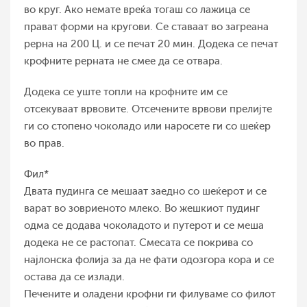
во круг. Ако немате вреќа тогаш со лажица се
прават форми на кругови. Се ставаат во загреана
рерна на 200 Ц. и се печат 20 мин. Додека се печат
крофните рерната не смее да се отвара.
Додека се уште топли на крофните им се
отсекуваат врвовите. Отсечените врвови прелијте
ги со стопено чоколадо или наросете ги со шеќер
во прав.
Фил*
Двата пудинга се мешаат заедно со шеќерот и се
варат во зовриеното млеко. Во жешкиот пудинг
одма се додава чоколадото и путерот и се меша
додека не се растопат. Смесата се покрива со
најлонска фолија за да не фати одозгора кора и се
остава да се излади.
Печените и оладени крофни ги филуваме со филот