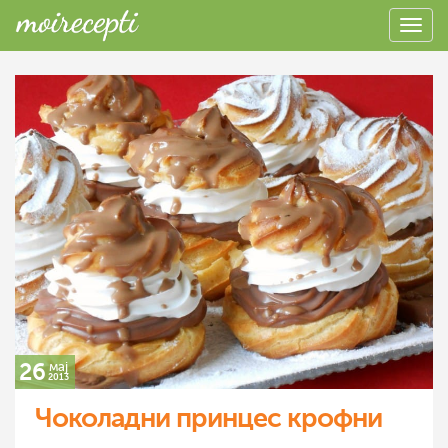
26
мај
2013
Чоколадни принцес крофни