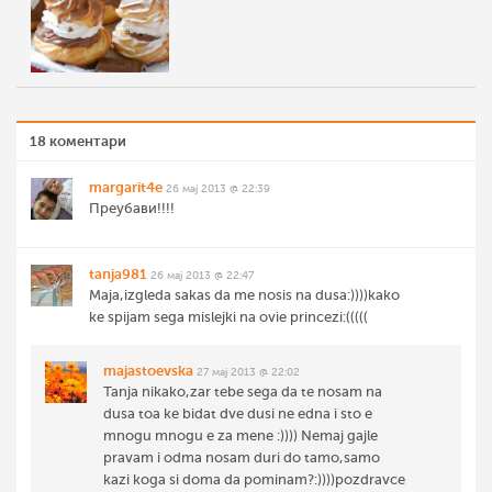
18 коментари
margarit4e
26 мај 2013 @ 22:39
Преубави!!!!
tanja981
26 мај 2013 @ 22:47
Maja,izgleda sakas da me nosis na dusa:))))kako
ke spijam sega mislejki na ovie princezi:(((((
majastoevska
27 мај 2013 @ 22:02
Tanja nikako,zar tebe sega da te nosam na
dusa toa ke bidat dve dusi ne edna i sto e
mnogu mnogu e za mene :)))) Nemaj gajle
pravam i odma nosam duri do tamo,samo
kazi koga si doma da pominam?:))))pozdravce