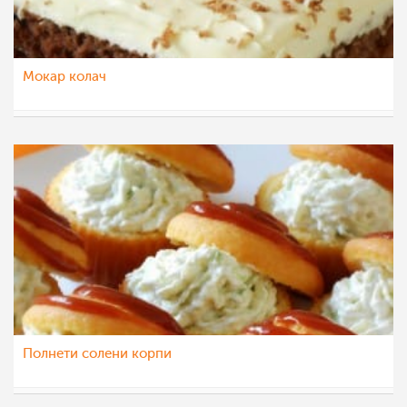
Мокар колач
majastoevska
10 јун 2013
Полнети солени корпи
majastoevska
9 јун 2013