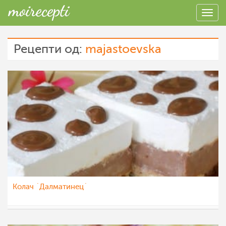
Рецепти од:
majastoevska
Колач `Далматинец`
majastoevska
30 јун 2013