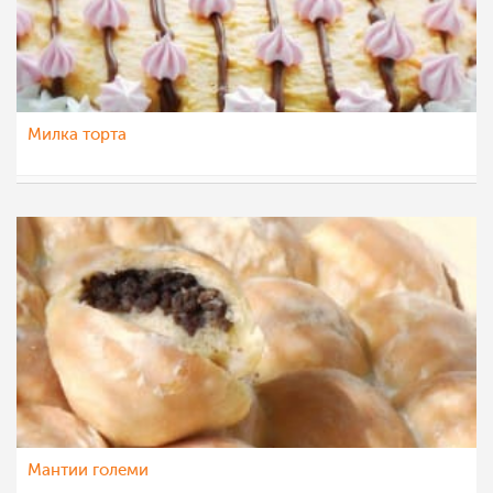
Милка торта
majastoevska
20 мај 2013
Мантии големи