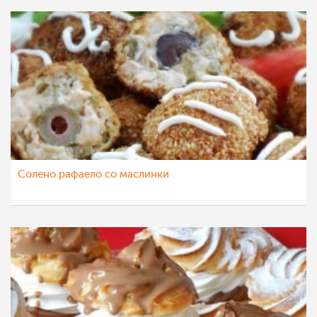
Солено рафаело со маслинки
majastoevska
8 јун 2013