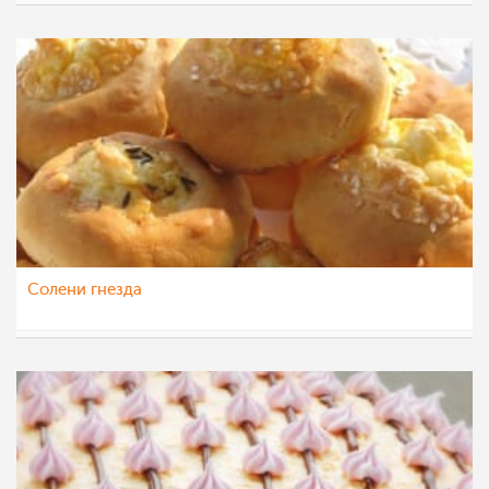
majastoevska
24 мај 2013
Солени гнезда
majastoevska
23 мај 2013