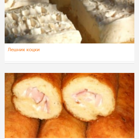
Лешник коцки
majastoevska
25 јан 2013