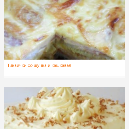
Тиквички со шунка и кашкавал
majastoevska
14 јун 2013