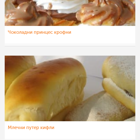
Чоколадни принцес крофни
majastoevska
26 мај 2013
Млечни путер кифли