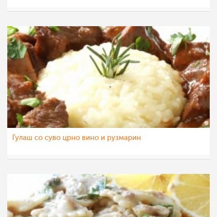
majastoevska
20 мај 2013
Гулаш со суво црно вино и рузмарин
majastoevska
18 мај 2013