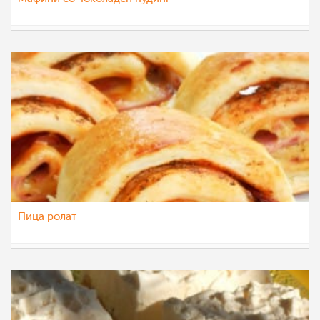
majastoevska
7 апр 2013
Пица ролат
majastoevska
6 апр 2013