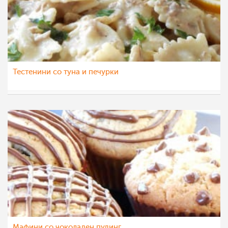
Тестенини со туна и печурки
majastoevska
8 апр 2013
Мафини со чоколаден пудинг