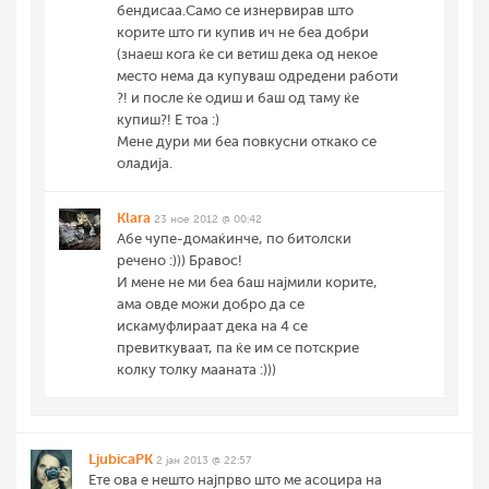
бендисаа.Само се изнервирав што
корите што ги купив ич не беа добри
(знаеш кога ќе си ветиш дека од некое
место нема да купуваш одредени работи
?! и после ќе одиш и баш од таму ќе
купиш?! Е тоа :)
Мене дури ми беа повкусни откако се
оладија.
Klara
23 ное 2012 @ 00:42
Абе чупе-домаќинче, по битолски
речено :))) Бравос!
И мене не ми беа баш најмили корите,
ама овде можи добро да се
искамуфлираат дека на 4 се
превиткуваат, па ќе им се потскрие
колку толку мааната :)))
LjubicaPK
2 јан 2013 @ 22:57
Ете ова е нешто најпрво што ме асоцира на