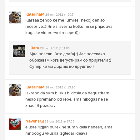
KaterinaM
28 окт 2012 @ 09:34
Klaraaa zenoo ke me "umres "nekoj den so
receptive,:))))ne si svesna kolku mi se prijaduva
koga ke vidam tvoj recept:))))
Klara
28 окт 2012 @ 11:05
Ајде повели Кате доаѓај :) Јас посекако
обожавам кога дегустирам со пријатели :)
Супер ке ми дојдиш во друштво:)
KaterinaM
28 окт 2012 @ 13:20
Iskreno da sum blisku bi dosla da degustiram
nesto spremano od tebe, ama nikogas ne se
znae:))) pozdrav
NevenaGj
28 окт 2012 @ 17:59
e uste filgjan burek ne sum videla heheeh, ama
mnooogu vkusna izgledat ideava :)