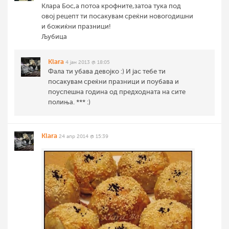
Клара Бос,а потоа крофните,затоа тука под
овој рецепт ти посакувам среќни новогодишни
и божиќни празници!
Љубица
Klara
4 јан 2013 @ 18:05
Фала ти убава девојко :) И јас тебе ти
посакувам среќни празници и поубава и
поуспешна година од предходната на сите
полиња. *** :)
Klara
24 апр 2014 @ 15:39