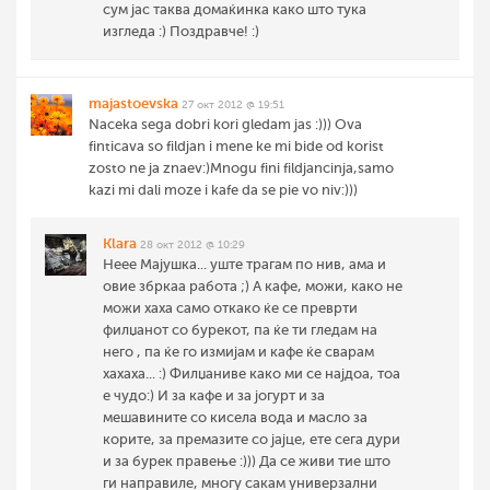
сум јас таква домаќинка како што тука
изгледа :) Поздравче! :)
majastoevska
27 окт 2012 @ 19:51
Naceka sega dobri kori gledam jas :))) Ova
finticava so fildjan i mene ke mi bide od korist
zosto ne ja znaev:)Mnogu fini fildjancinja,samo
kazi mi dali moze i kafe da se pie vo niv:)))
Klara
28 окт 2012 @ 10:29
Неее Мајушка... уште трагам по нив, ама и
овие збркаа работа ;) А кафе, можи, како не
можи хаха само откако ќе се преврти
филџанот со бурекот, па ќе ти гледам на
него , па ќе го измијам и кафе ќе сварам
хахаха... :) Филџаниве како ми се најдоа, тоа
е чудо:) И за кафе и за јогурт и за
мешавините со кисела вода и масло за
корите, за премазите со јајце, ете сега дури
и за бурек правење :))) Да се живи тие што
ги направиле, многу сакам универзални