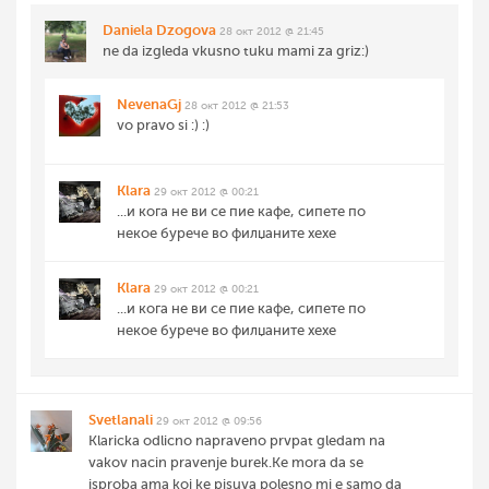
Daniela Dzogova
28 окт 2012 @ 21:45
ne da izgleda vkusno tuku mami za griz:)
NevenaGj
28 окт 2012 @ 21:53
vo pravo si :) :)
Klara
29 окт 2012 @ 00:21
...и кога не ви се пие кафе, сипете по
некое бурече во филџаните хехе
Klara
29 окт 2012 @ 00:21
...и кога не ви се пие кафе, сипете по
некое бурече во филџаните хехе
Svetlanali
29 окт 2012 @ 09:56
Klaricka odlicno napraveno prvpat gledam na
vakov nacin pravenje burek.Ke mora da se
isproba ama koj ke pisuva polesno mi e samo da