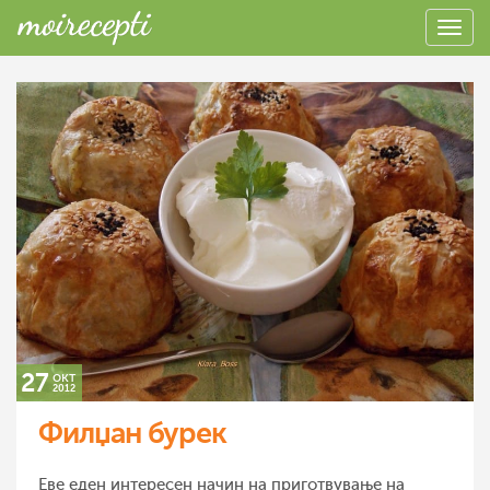
27
окт
2012
Филџан бурек
Еве еден интересен начин на приготвување на