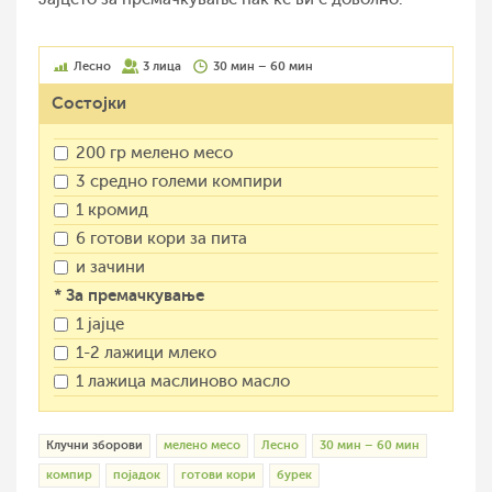
Лесно
3 лица
30 мин – 60 мин
Состојки
200 гр мелено месо
3 средно големи компири
1 кромид
6 готови кори за пита
и зачини
* За премачкување
1 јајце
1-2 лажици млеко
1 лажица маслиново масло
Клучни зборови
мелено месо
Лесно
30 мин – 60 мин
компир
појадок
готови кори
бурек