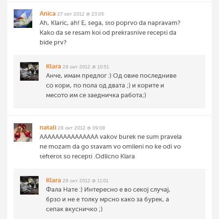
Anica
27 окт 2012 @ 23:05
Ah, Klaric, ah! E, sega, sto poprvo da napravam?
Kako da se resam koi od prekrasnive recepti da
bide prv?
Klara
28 окт 2012 @ 10:51
Анче, имам предлог :) Од овие последниве
со кори, по пола од двата ;) и корите и
месото им се заедничка работа;)
natali
28 окт 2012 @ 09:08
AAAAAAAAAAAAAAA vakov burek ne sum pravela
ne mozam da go stavam vo omileni no ke odi vo
tefterot so recepti .Odlicno Klara
Klara
28 окт 2012 @ 11:01
Фала Нате :) Интересно е во секој случај,
брзо и не е толку мрсно како за бурек, а
сепак вкусничко ;)