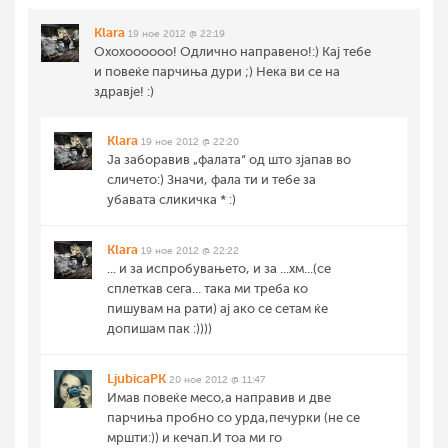
Klara
19 ное 2012 @ 22:19
Охохоооооо! Одлично направено!:) Кај тебе
и повеќе парчиња дури ;) Нека ви се на
здравје! :)
Klara
19 ное 2012 @ 22:20
Ја заборавив „фалата“ од што зјапав во
сличето:) Значи, фала ти и тебе за
убавата сликичка * :)
Klara
19 ное 2012 @ 22:22
... и за испробувањето, и за ...хм...(се
сплеткав сега... така ми треба ко
пишувам на рати) ај ако се сетам ќе
допишам пак :))))
LjubicaPK
20 ное 2012 @ 11:47
Имав повеќе месо,а направив и две
парчиња пробно со урда,печурки (не се
мршти:)) и кечап.И тоа ми го