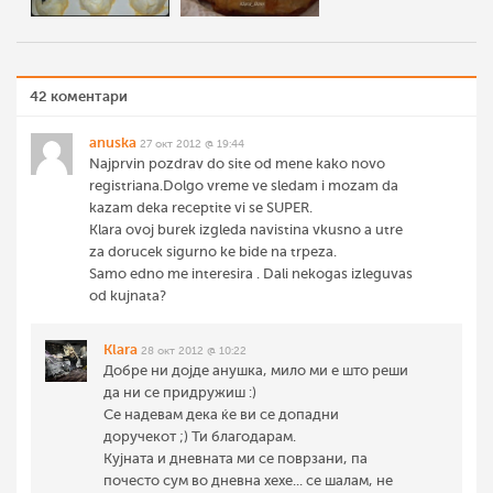
42 коментари
anuska
27 окт 2012 @ 19:44
Najprvin pozdrav do site od mene kako novo
registriana.Dolgo vreme ve sledam i mozam da
kazam deka receptite vi se SUPER.
Klara ovoj burek izgleda navistina vkusno a utre
za dorucek sigurno ke bide na trpeza.
Samo edno me interesira . Dali nekogas izleguvas
od kujnata?
Klara
28 окт 2012 @ 10:22
Добре ни дојде анушка, мило ми е што реши
да ни се придружиш :)
Се надевам дека ќе ви се допадни
доручекот ;) Ти благодарам.
Кујната и дневната ми се поврзани, па
почесто сум во дневна хехе... се шалам, не