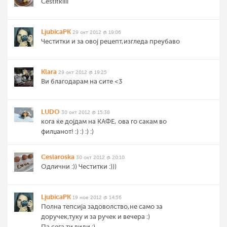
Cestitkiiii
LjubicaPK
29 окт 2012 @ 19:06
Честитки и за овој рецепт,изгледа преубаво
Klara
29 окт 2012 @ 19:25
Ви благодарам на сите <3
LUDO
30 окт 2012 @ 15:38
кога ќе дојдам на КАФЕ, ова го сакам во
филџанот! :) :) :) :)
Ceslaroska
30 окт 2012 @ 20:10
Одлични :)) Честитки :)))
LjubicaPK
19 ное 2012 @ 14:56
Полна тепсија задоволство,не само за
доручек,туку и за ручек и вечера :)
Па сега ти види :)