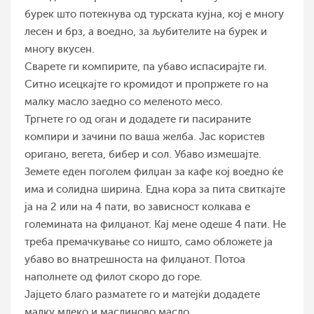
бурек што потекнува од турската кујна, кој е многу
лесен и брз, а воедно, за љубителите на бурек и
многу вкусен.
Сварете ги компирите, па убаво испасирајте ги.
Ситно исецкајте го кромидот и пропржете го на
малку масло заедно со меленото месо.
Тргнете го од оган и додадете ги пасираните
компири и зачини по ваша желба. Јас користев
оригано, вегета, бибер и сол. Убаво измешајте.
Земете еден поголем филџан за кафе кој воедно ќе
има и солидна ширина. Една кора за пита свиткајте
ја на 2 или на 4 пати, во зависност колкава е
големината на филџанот. Кај мене одеше 4 пати. Не
треба премачкување со ништо, само обложете ја
убаво во внатрешноста на филџанот. Потоа
наполнете од филот скоро до горе.
Јајцето благо разматете го и матејќи додадете
малку млеко и маслиново масло.