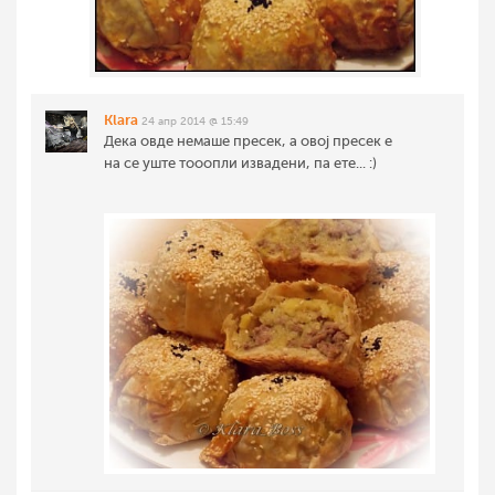
Klara
24 апр 2014 @ 15:49
Дека овде немаше пресек, а овој пресек е
на се уште тооопли извадени, па ете... :)