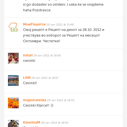
si go dodadev vo omileni .I vaka ke se snajdeme
haha.Pozdravce.
МоиРецепти
29 окт 2012 @ 15:48
Овој рецепт е Рецепт на денот за 28.10. 2012 и
учествува во изборот за Рецепт на месецот
Октомври. Честитки!
natali
29 окт 2012 @ 16:00
cestitki
LiliN
29 окт 2012 @ 18:07
Cestitki!
majastoevska
29 окт 2012 @ 18:30
Cestitki Klarce!! :))
KaterinaM
29 окт 2012 @ 18:54