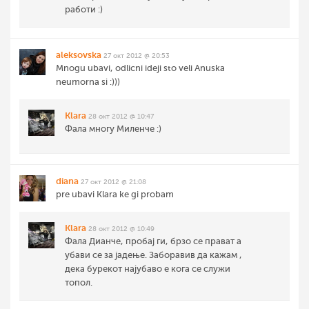
работи :)
aleksovska
27 окт 2012 @ 20:53
Mnogu ubavi, odlicni ideji sto veli Anuska
neumorna si :)))
Klara
28 окт 2012 @ 10:47
Фала многу Миленче :)
diana
27 окт 2012 @ 21:08
pre ubavi Klara ke gi probam
Klara
28 окт 2012 @ 10:49
Фала Дианче, пробај ги, брзо се прават а
убави се за јадење. Заборавив да кажам ,
дека бурекот најубаво е кога се служи
топол.