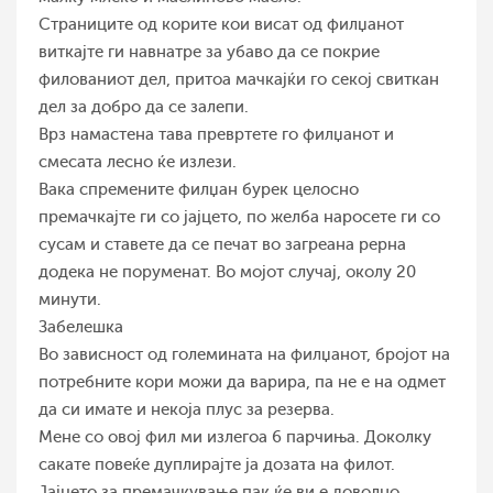
Страниците од корите кои висат од филџанот
виткајте ги навнатре за убаво да се покрие
филованиот дел, притоа мачкајќи го секој свиткан
дел за добро да се залепи.
Врз намастена тава превртете го филџанот и
смесата лесно ќе излези.
Вака спремените филџан бурек целосно
премачкајте ги со јајцето, по желба наросете ги со
сусам и ставете да се печат во загреана рерна
додека не поруменат. Во мојот случај, околу 20
минути.
Забелешка
Во зависност од големината на филџанот, бројот на
потребните кори можи да варира, па не е на одмет
да си имате и некоја плус за резерва.
Мене со овој фил ми излегоа 6 парчиња. Доколку
сакате повеќе дуплирајте ја дозата на филот.
Јајцето за премачкување пак ќе ви е доволно.