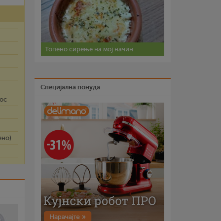
Топено сирење на мој начин
Специјална понуда
кос
ено)