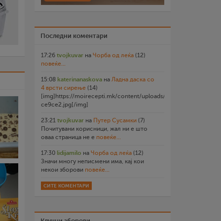
Последни коментари
17:26
tvojkuvar
на
Чорба од леќа
(12)
повеќе...
15:08
katerinanaskova
на
Ладна даска со
4 врсти сирење
(14)
[img]https://moirecepti.mk/content/uploads/2026/07/20260719
ce9ce2.jpg[/img]
23:21
tvojkuvar
на
Путер Сусамки
(7)
Почитувани корисници, жал ни е што
оваа страница не е
повеќе...
17:30
lidijamilo
на
Чорба од леќа
(12)
Значи многу неписмени има, кај кои
некои зборови
повеќе...
СИТЕ КОМЕНТАРИ
Клучни зборови