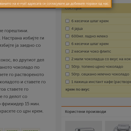
Состојки
6 кесечки шлаг крем
4 јајца
ие горештини.
600мл. ладно млеко
. Настрана избијте ги
6 кесечки шлаг крем
збијте ја заедно со
2 кесички чоко флипс
2 мали чоколадца со вкус на ко
кокос, во другиот дел
50гр. топено црно чоколадо
каното чоколадо по
50гр. сецкано млечно чоколадо
авете го раствореното
околадото и ставете го
1 лажица инстант кафе (раствор
оа ставете го
крем по вкус
е го делот со
о фрижидер 15 мин.
украсете со црн крем.
Користени производи