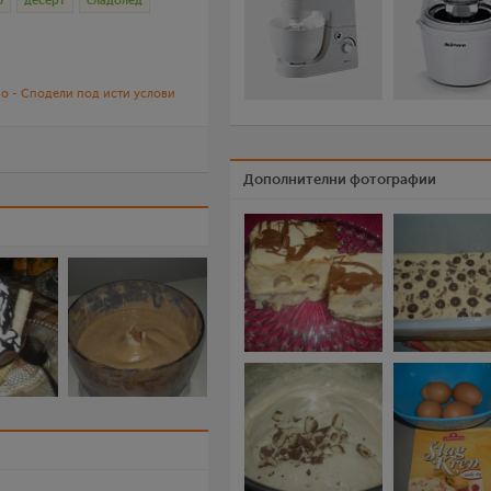
о
десерт
сладолед
о - Сподели под исти услови
Дополнителни фотографии