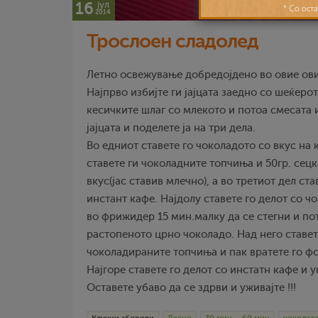
16
јул
2014
Трослоен сладолед
Летно освежување добредојдено во овие ов
Најпрво избијте ги јајцата заедно со шеќерот
кесичките шлаг со млекото и потоа смесата и
јајцата и поделете ја на три дела.
Во едниот ставете го чоколадото со вкус на 
ставете ги чоколадните топчиња и 50гр. сец
вкус(јас ставив млечно), а во третиот дел ст
инстант кафе. Најдолу ставете го делот со ч
во фрижидер 15 мин.малку да се стегни и пот
растопеното црно чоколадо. Над него ставет
чоколадираните топчиња и пак вратете го ф
Најгоре ставете го делот со инстатн кафе и 
Оставете убаво да се здрви и уживајте !!!