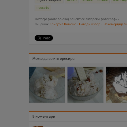
Клучни зборови
Лесно
30 мин – 60 мин
чоколад
нескафе
Фотографиите во овој рецепт се авторски фотографии.
Лиценца:
Криејтив Комонс - Наведи извор - Некомерцијалн
Може да ве интересира
9 коментари