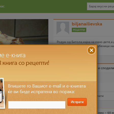
нас
biljanailievska
РЕЦЕПТИ
Родум од Битола,мајка на едно дете,а
сите заедно сме големи вљубеници на
домашно зготвено.
Биди вистински пријател и сподел
Омилен
Испечати го рецептот
Рецептот е прочитан
5,106
пати
Лесно
6 лица
30 мин – 60 