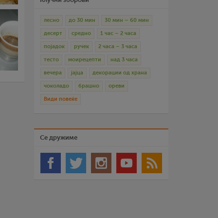
лесно
до 30 мин
30 мин – 60 мин
десерт
средно
1 час – 2 часа
појадок
ручек
2 часа – 3 часа
тесто
моирецепти
над 3 часа
вечера
јајца
декорации од храна
чоколадо
брашно
ореви
Види повеќе
Се дружиме