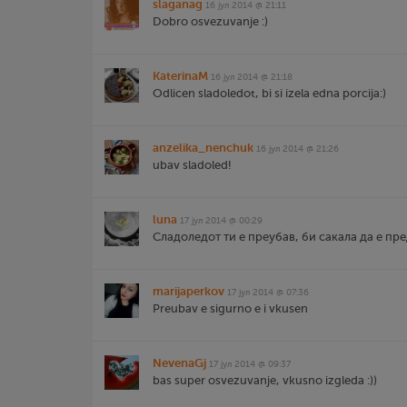
slaganag
16 јул 2014 @ 21:11
Dobro osvezuvanje :)
KaterinaM
16 јул 2014 @ 21:18
Odlicen sladoledot, bi si izela edna porcija:)
anzelika_nenchuk
16 јул 2014 @ 21:26
ubav sladoled!
luna
17 јул 2014 @ 00:29
Сладоледот ти е преубав, би сакала да е пре
marijaperkov
17 јул 2014 @ 07:36
Preubav e sigurno e i vkusen
NevenaGj
17 јул 2014 @ 09:37
bas super osvezuvanje, vkusno izgleda :))