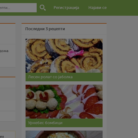
Регистрација
Најави се
Последни 3 рецепти
 дома
Лесен ролат со јаболка
и
Урнебес бомбици
мин