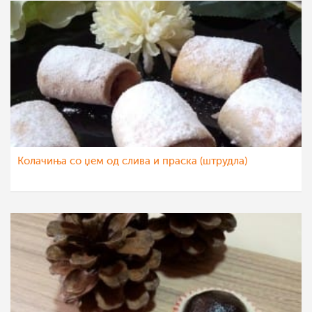
Колачиња со џем од слива и праска (штрудла)