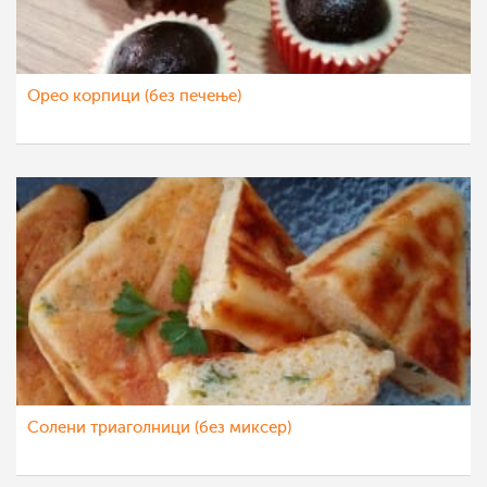
Орео корпици (без печење)
Солени триаголници (без миксер)