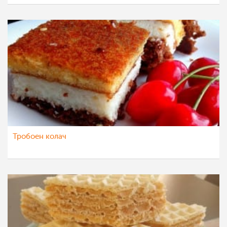
Тробоен колач