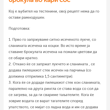
Кој е љубител на тестенини, овој рецепт нема да го
остави рамнодушен.
Подготовка:
1. Прво го запржуваме ситно исеченото лукче, со
сланината исечена на коцки. Во исто време ја
ставаме брокулата исечена на помали цветови да
се обари кратко.
2. Откако ќе се запржат лукчето и сланината , се
додава пилешкиот стек исечен на парчиња (со
должина отприлика 1,5 сантиметри).
3. Кога ќе се додаде пилешкиот стек кон сланината,
паралелно на друга рингла се става вода со сол да
се загрева, за да ги свариме таљателите. Кога ќе
зоврие водата се варат тагателите според
упатството, се мијат со ладна вода и им се додава