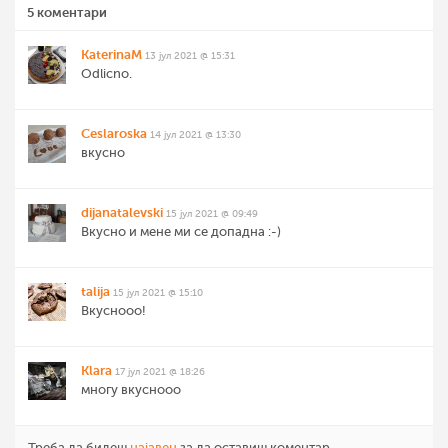
5 коментари
KaterinaM
13 јул 2021 @ 15:31
Odlicno.
Ceslaroska
14 јул 2021 @ 13:30
вкусно
dijanatalevski
15 јул 2021 @ 09:49
Вкусно и мене ми се допадна :-)
talija
15 јул 2021 @ 15:10
Вкуснооо!
Klara
17 јул 2021 @ 18:26
многу вкуснооо
Треба да бидеш
најавен
за да оставиш коментар.