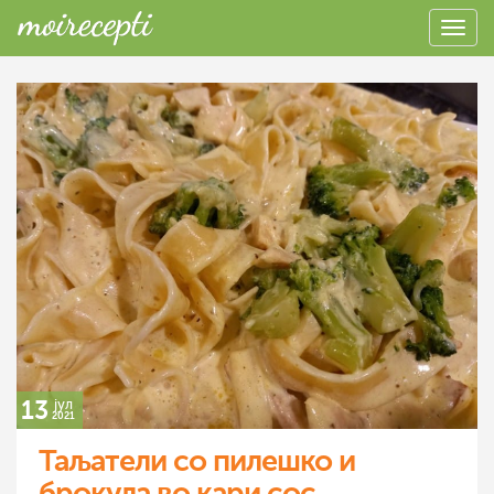
13
јул
2021
Таљатели со пилешко и
брокула во кари сос