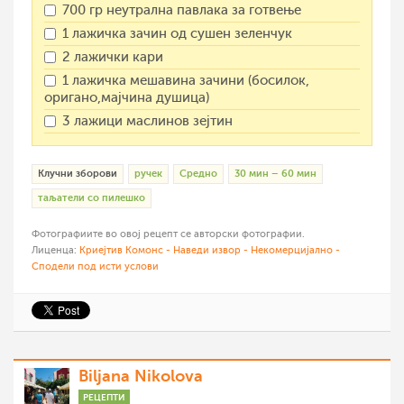
700 гр неутрална павлака за готвење
1 лажичка зачин од сушен зеленчук
2 лажички кари
1 лажичка мешавина зачини (босилок,
оригано,мајчина душица)
3 лажици маслинов зејтин
Клучни зборови
ручек
Средно
30 мин – 60 мин
таљатели со пилешко
Фотографиите во овој рецепт се авторски фотографии.
Лиценца:
Криејтив Комонс - Наведи извор - Некомерцијално -
Сподели под исти услови
Biljana Nikolova
РЕЦЕПТИ