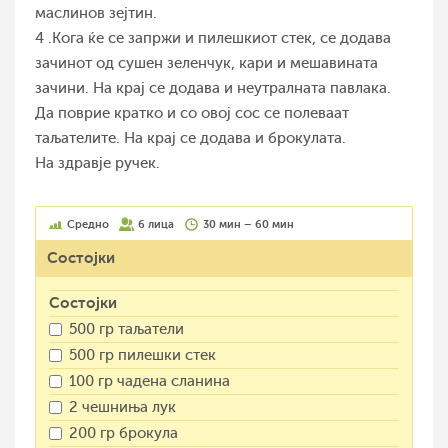
маслинов зејтин.
4 .Кога ќе се запржи и пилешкиот стек, се додава
зачинот од сушен зеленчук, кари и мешавината
зачини. На крај се додава и неутралната павлака.
Да поврие кратко и со овој сос се полеваат
таљателите. На крај се додава и брокулата.
На здравје ручек.
Средно
6 лица
30 мин – 60 мин
Состојки
Состојки
500 гр таљатели
500 гр пилешки стек
100 гр чадена сланина
2 чешниња лук
200 гр брокула