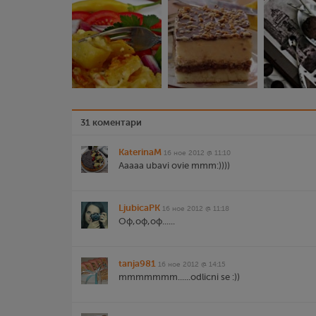
31 коментари
KaterinaM
16 ное 2012 @ 11:10
Aaaaa ubavi ovie mmm:))))
LjubicaPK
16 ное 2012 @ 11:18
Оф,оф,оф......
tanja981
16 ное 2012 @ 14:15
mmmmmmm......odlicni se :))