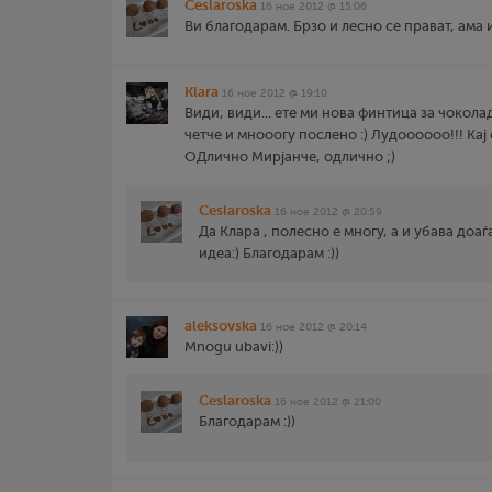
Ceslaroska
16 ное 2012 @ 15:06
Ви благодарам. Брзо и лесно се прават, ама и
Klara
16 ное 2012 @ 19:10
Види, види... ете ми нова финтица за чокола
четче и мнооогу послено :) Лудоооооо!!! Кај с
ОДлично Мирјанче, одлично ;)
Ceslaroska
16 ное 2012 @ 20:59
Да Клара , полесно е многу, а и убава доаѓ
идеа:) Благодарам :))
aleksovska
16 ное 2012 @ 20:14
Mnogu ubavi:))
Ceslaroska
16 ное 2012 @ 21:00
Благодарам :))