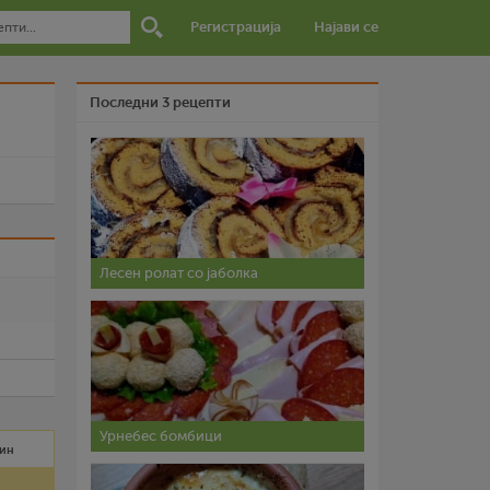
Регистрација
Најави се
Последни 3 рецепти
и
Лесен ролат со јаболка
Урнебес бомбици
мин