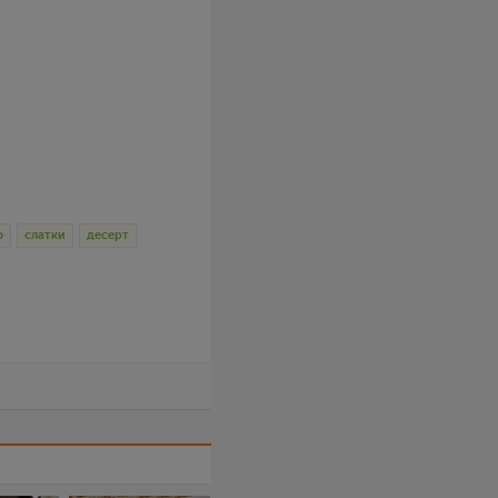
о
слатки
десерт