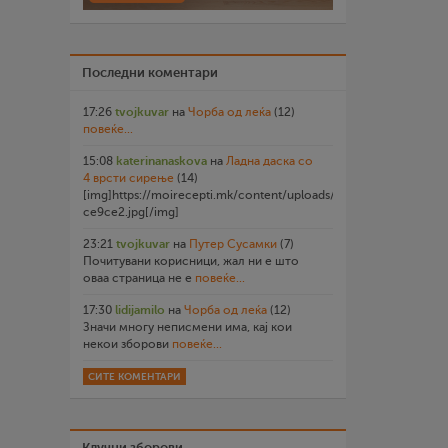
Последни коментари
17:26
tvojkuvar
на
Чорба од леќа
(12)
повеќе...
15:08
katerinanaskova
на
Ладна даска со
4 врсти сирење
(14)
[img]https://moirecepti.mk/content/uploads/2026/07/20260719
ce9ce2.jpg[/img]
23:21
tvojkuvar
на
Путер Сусамки
(7)
Почитувани корисници, жал ни е што
оваа страница не е
повеќе...
17:30
lidijamilo
на
Чорба од леќа
(12)
Значи многу неписмени има, кај кои
некои зборови
повеќе...
СИТЕ КОМЕНТАРИ
Клучни зборови