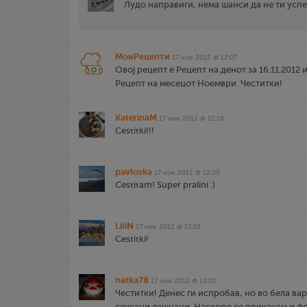
Лудо направиги, нема шанси да не ти успе
МоиРецепти
17 ное 2012 @ 12:07
Овој рецепт е Рецепт на денот за 16.11.2012 
Рецепт на месецот Ноември. Честитки!
KaterinaM
17 ное 2012 @ 12:10
Cestitki!!!
pavloska
17 ное 2012 @ 12:35
Cestitam! Super pralini :)
LiliN
17 ное 2012 @ 13:01
Cestitki!
natka78
17 ное 2012 @ 13:02
Честитки! Денес ги испробав, но во бела ва
сечкани лешнаци. Наскоро ќе прикачам и фо