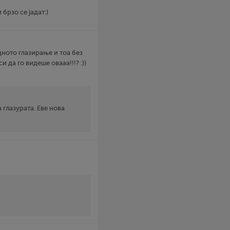
 брзо се јадат:)
дното глазирање и тоа без
и да го видеше овааа!!!? :))
а глазурата. Еве нова