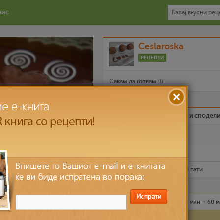
нас
Ceslaroska
РЕЦЕПТИ
Сакам да готвам :))
Биди вистински пријател и сподел
Омилен
Испечати го рецептот
Рецептот е прочитан
18,224
пати
Лесно
6 лица
30 мин – 60 
Состојки