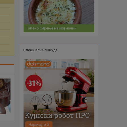
Топено сирење на мој начин
Специјална понуда