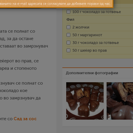
100 г чоколадо за готвење
Фил
2 жолчки
ата се полнат со
50 г маргаринот
ад, за да остане
30 г чоколадо за готвење
ставаат во замрзнувач
50 г шеќер во прав
еќерот во прав, се
ареа и стопеното
Дополнителни фотографии
знувач се полнат со
чоколадо кое
о во замрзнувач да
Сад за сос
ите со