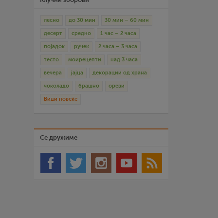
лесно
до 30 мин
30 мин – 60 мин
десерт
средно
1 час – 2 часа
појадок
ручек
2 часа – 3 часа
тесто
моирецепти
над 3 часа
вечера
јајца
декорации од храна
чоколадо
брашно
ореви
Види повеќе
Се дружиме