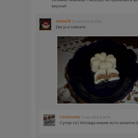
вкусни!
natka78
17 ное 2012 @ 16:50
Еве ја и сликата
Ceslaroska
17 ное 2012 @ 16:59
Супер се:) Изгледа имаме исто калапче:))