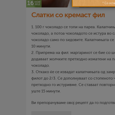
16
ное
2012
Слатки со кремаст фил
1. 100 г чоколадо се топи на пареа. Калапчињ
чоколадо, а потоа чоколадото се истура во с
чоколадо само по ѕидовите. Калапчињата се 
10 минути.
2. Припрема на фил: маргаринот се бие со ш
додаваат жолчките претходно изматени на п
чоколадо.
3. Откако ќе се извадат калапчињата од замр
филот до 2/3. Се дополнуваат со стопеното 
претходно го истуривме. Се ставаат повторн
уште 15 минути.
Ви препорачуваме овој рецепт да го подготв