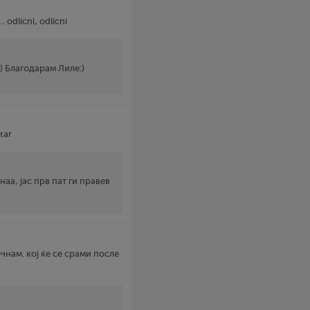
. odlicni, odlicni
) Благодарам Лиле:)
tar
аа, јас прв пат ги правев
чнам. кој ќе се срами после