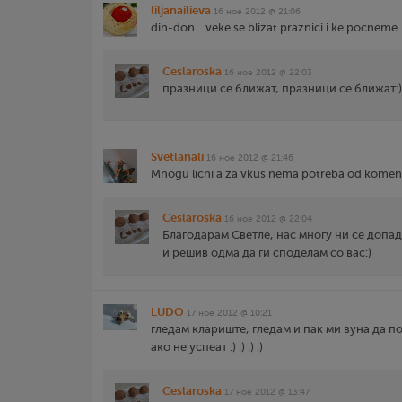
liljanailieva
16 ное 2012 @ 21:06
din-don... veke se blizat praznici i ke pocneme ..
Ceslaroska
16 ное 2012 @ 22:03
празници се ближат, празници се ближат:)
Svetlanali
16 ное 2012 @ 21:46
Mnogu licni a za vkus nema potreba od komen
Ceslaroska
16 ное 2012 @ 22:04
Благодарам Светле, нас многу ни се допадн
и решив одма да ги споделам со вас:)
LUDO
17 ное 2012 @ 10:21
гледам клариште, гледам и пак ми вуна да по
ако не успеат :) :) :) :)
Ceslaroska
17 ное 2012 @ 13:47