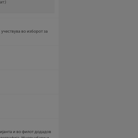
ат:)
и учествува во изборот за
ријанта и во филот додадов
тографија. Многу убави и