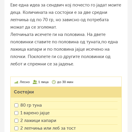
Еве една идеа за сендвич кој почесто го јадат моите
деца. Количината на состојки е за две средни
лепчиња од по 70 гр, но зависно од потребата
можат да се зголемат.
Лепчињата исечете ги на половина. На двете
половинки ставите по половина од туната,по една
лажица капари и по половина јајце исечено на
плочки. Поклопете ги со другите половинки од
лебот и спремни се за јадење.
Лесно
1 лица
до 30 мин
Состојки
80 гр туна
1 варено јајце
2 лажици капари
2 лепчиња или леб за тост