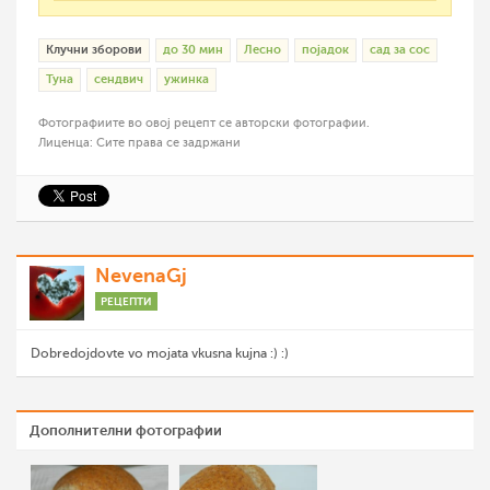
Клучни зборови
до 30 мин
Лесно
појадок
сад за сос
Туна
сендвич
ужинка
Фотографиите во овој рецепт се авторски фотографии.
Лиценца: Сите права се задржани
NevenaGj
РЕЦЕПТИ
Dobredojdovte vo mojata vkusna kujna :) :)
Дополнителни фотографии