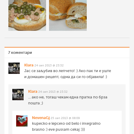
7 коментари
Klara
24 сеп 2013 @ 23:32
Јас се заљубив во лепчето! :) Ако пак ти е уште
и домашен рецепт, одма да си го објавила! :)
Klara
24 сеп 2013 @ 23:32
... ако не, тогаш чекам една пратка по брза
пошта ;)
NevenaGj
25 сеп 2013 @ 08:09
kupecko e lepceto od belo i integralno
brasno :) eve pustam cekaj :)))