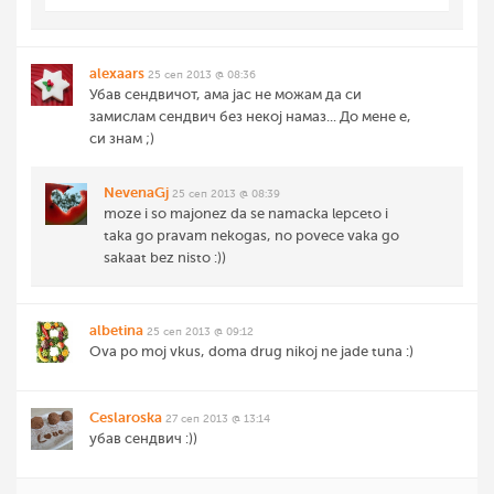
alexaars
25 сеп 2013 @ 08:36
Убав сендвичот, ама јас не можам да си
замислам сендвич без некој намаз... До мене е,
си знам ;)
NevenaGj
25 сеп 2013 @ 08:39
moze i so majonez da se namacka lepceto i
taka go pravam nekogas, no povece vaka go
sakaat bez nisto :))
albetina
25 сеп 2013 @ 09:12
Ova po moj vkus, doma drug nikoj ne jade tuna :)
Ceslaroska
27 сеп 2013 @ 13:14
убав сендвич :))