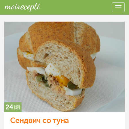
24
сеп
2013
Сендвич со туна