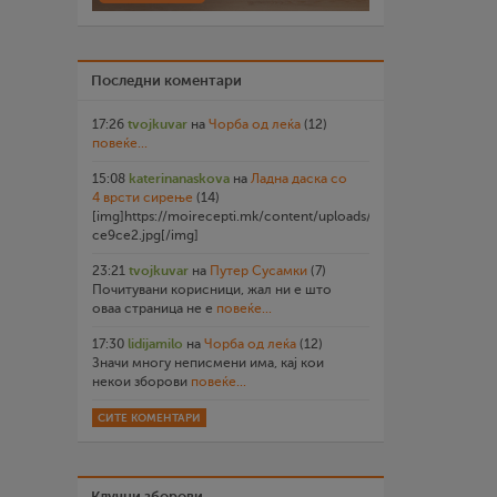
Последни коментари
17:26
tvojkuvar
на
Чорба од леќа
(12)
повеќе...
15:08
katerinanaskova
на
Ладна даска со
4 врсти сирење
(14)
[img]https://moirecepti.mk/content/uploads/2026/07/20260719
ce9ce2.jpg[/img]
23:21
tvojkuvar
на
Путер Сусамки
(7)
Почитувани корисници, жал ни е што
оваа страница не е
повеќе...
17:30
lidijamilo
на
Чорба од леќа
(12)
Значи многу неписмени има, кај кои
некои зборови
повеќе...
СИТЕ КОМЕНТАРИ
Клучни зборови