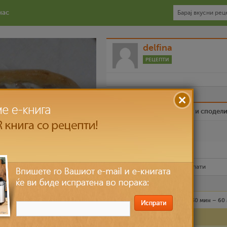
нас
delfina
РЕЦЕПТИ
Биди вистински пријател и сподел
Омилен
Испечати го рецептот
Рецептот е прочитан
8,731
пати
Средно
4 лица
30 мин – 60
Состојки