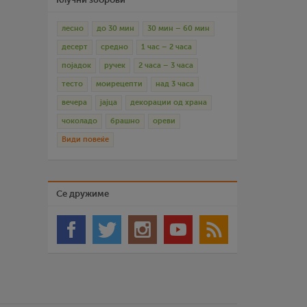
лесно
до 30 мин
30 мин – 60 мин
десерт
средно
1 час – 2 часа
појадок
ручек
2 часа – 3 часа
тесто
моирецепти
над 3 часа
вечера
јајца
декорации од храна
чоколадо
брашно
ореви
Види повеќе
Се дружиме