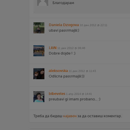
Благодарам
Daniela Dzogova
10 дек 2012 @ 22:11
ubavi pastrmajlii:)
LiliN
11 дек 2012 @ 06:46
Dobre dojde ! :)
aleksovska
11 дек 2012 @ 11:43
Odlicna pastrmajlii:))
bibeveles
1 апр 2014 @ 14:41
preubavi gi imam probano... :)
Треба да бидеш
најавен
за да оставиш коментар.