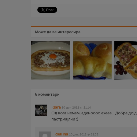
Може да ве интересира
6 коментари
Klara
10 дек 2012 @ 21:14
Од кога немам јаденоооо ехеее... Добре дој
пастрмајлии :)
delfina
10 дек 2012 @ 21:53