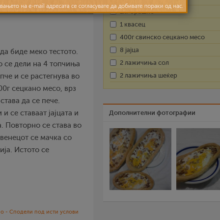
1кг брашно
1 квасец
400г свинско сецкано месо
8 јајца
да биде меко тестото.
2 лажичиња сол
о се дели на 4 топчиња
2 лажичиња шеќер
опче и се растегнува во
00г сецкано месо, врз
става да се пече.
 и се ставаат јајцата и
Дополнителни фотографии
. Повторно се става во
и венецот се мачка со
ија. Истото се
о - Сподели под исти услови