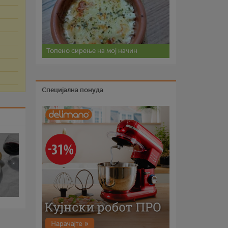
Топено сирење на мој начин
Специјална понуда