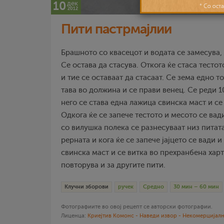
10
дек
2012
Пити пастрмајлии
Брашното со квасецот и водата се замесува, 
Се остава да стасува. Откога ќе стаса тестот
и тие се оставаат да стасаат. Се зема едно т
тава во должина и се прави венец. Се реди 1
него се става една лажица свинска маст и се 
Одкога ќе се запече тестото и месото се вади
со вилушка полека се разнесуваат низ питата
рерната и кога ќе се запече јајцето се вади 
свинска маст и се витка во прехранбена харт
повторува и за другите пити.
Клучни зборови
ручек
Средно
30 мин – 60 мин
Фотографиите во овој рецепт се авторски фотографии.
Лиценца:
Криејтив Комонс - Наведи извор - Некомерцијалн