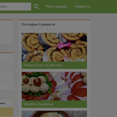
Регистрација
Најави се
Последни 3 рецепти
и
Лесен ролат со јаболка
 мин
Урнебес бомбици