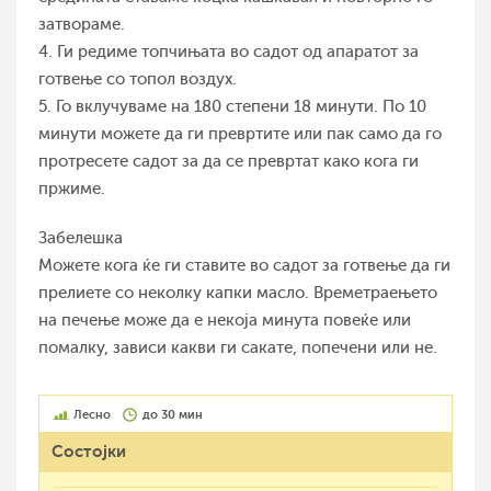
затвораме.
4. Ги редиме топчињата во садот од апаратот за
готвење со топол воздух.
5. Го вклучуваме на 180 степени 18 минути. По 10
минути можете да ги превртите или пак само да го
протресете садот за да се превртат како кога ги
пржиме.
Забелешка
Можете кога ќе ги ставите во садот за готвење да ги
прелиете со неколку капки масло. Времетраењето
на печење може да е некоја минута повеќе или
помалку, зависи какви ги сакате, попечени или не.
Лесно
до 30 мин
Состојки