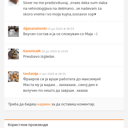
Sister ne me predizvikuvaj...znaes deka sum slaba
na tehnologijava na delimano...se nadevam za
skoro vreme i vo moja kujna,sostavot top♥️
dijanatalevski
15 јул 2020 @ 06:34
Вкусен состав и ја се сложувам со Маја :-)
KaterinaM
20 јул 2020 @ 15:03
Preubavo izgledat.
teofanija
4 сеп 2020 @ 09:33
Фраеров си ја врши работата до максимум!
Маста му ја вадам.....хаххахаха...секој ден е
вклучен по нешто да заврши.. хахаха
Треба да бидеш
најавен
за да оставиш коментар.
Користени производи