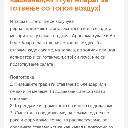
готвење со топол воздух)
И такааа....лето, не се вклучува
рерна...прежешко...арно ама треба и да се јаде, а
месари колку сакаш по дома. Арно ама тука е и Air
Fryer Апарат за готвење со топол воздух...Го
ставаме каде сакаме, на тараса, во ходник или под
аспиратор и си готвиме, т.е.тој си пече, ние си
подготвуваме салата ...
Подготовка
1. Пилешките гради ги ставаме во блендер или
сечко и ги мелеме. Ги додаваме сите останати
состојки.
2. Го рендаме и кромитчето па и него го додаваме.
3. Смесата ја соединуваме, па земаме од неа во
рака и формираме топче, го расплескуваме, во
средината ставаме коцка кашкавал и повторно го