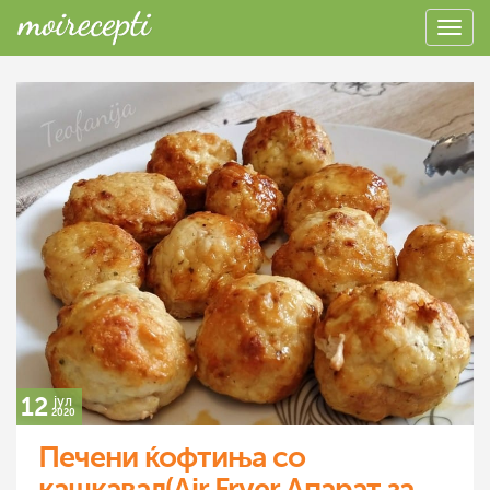
12
јул
2020
Печени ќофтиња со
кашкавал(Air Fryer Апарат за