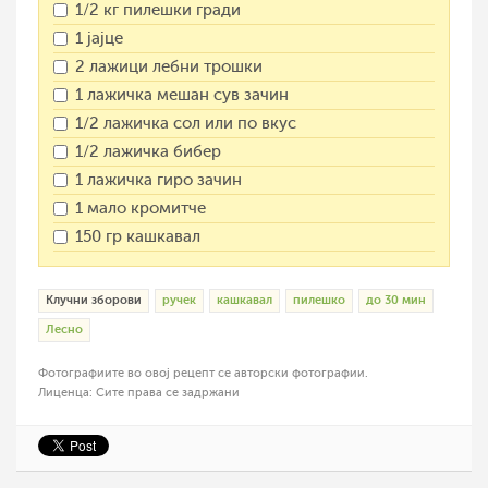
1/2 кг пилешки гради
1 јајце
2 лажици лебни трошки
1 лажичка мешан сув зачин
1/2 лажичка сол или по вкус
1/2 лажичка бибер
1 лажичка гиро зачин
1 мало кромитче
150 гр кашкавал
Клучни зборови
ручек
кашкавал
пилешко
до 30 мин
Лесно
Фотографиите во овој рецепт се авторски фотографии.
Лиценца: Сите права се задржани