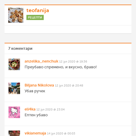
teofanija
РЕЦЕПТИ
7 коментари
anzelika_nenchuk
12 јул 2020 @ 19:36
Преубаво спремено, и вкусно, браво!
Biljana Nikolova
12 јул 2020 @ 20:48
Убав ручек
eli4ka
12 јул 2020 @ 23:04
Ептен убаво
vikianemaja
14 јул 2020 @ 00:03