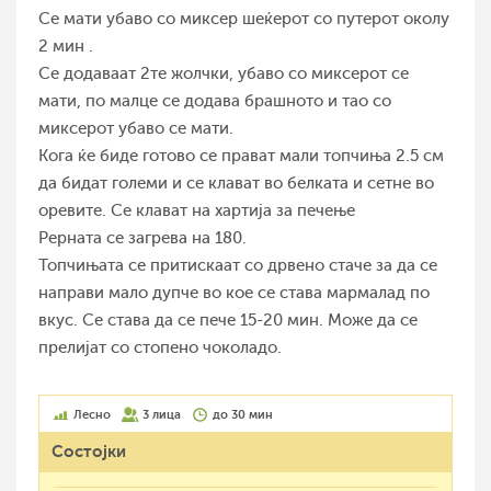
Се мати убаво со миксер шеќерот со путерот околу
2 мин .
Се додаваат 2те жолчки, убаво со миксерот се
мати, по малце се додава брашното и тао со
миксерот убаво се мати.
Кога ќе биде готово се прават мали топчиња 2.5 см
да бидат големи и се клават во белката и сетне во
оревите. Се клават на хартија за печење
Рерната се загрева на 180.
Топчињата се притискаат со дрвено стаче за да се
направи мало дупче во кое се става мармалад по
вкус. Се става да се пече 15-20 мин. Може да се
прелијат со стопено чоколадо.
Лесно
3 лица
до 30 мин
Состојки