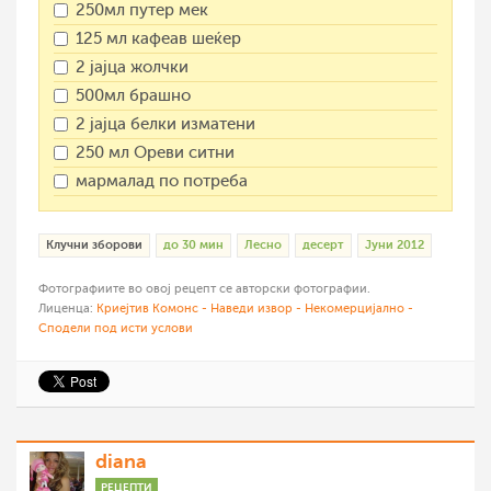
250мл путер мек
125 мл кафеав шеќер
2 јајца жолчки
500мл брашно
2 јајца белки изматени
250 мл Ореви ситни
мармалад по потреба
Клучни зборови
до 30 мин
Лесно
десерт
Јуни 2012
Фотографиите во овој рецепт се авторски фотографии.
Лиценца:
Криејтив Комонс - Наведи извор - Некомерцијално -
Сподели под исти услови
diana
РЕЦЕПТИ