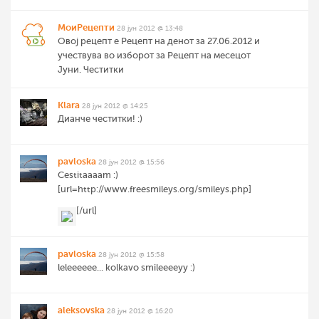
МоиРецепти
28 јун 2012 @ 13:48
Овој рецепт е Рецепт на денот за 27.06.2012 и
учествува во изборот за Рецепт на месецот
Јуни. Честитки
Klara
28 јун 2012 @ 14:25
Дианче честитки! :)
pavloska
28 јун 2012 @ 15:56
Cestitaaaam :)
[url=http://www.freesmileys.org/smileys.php]
[/url]
pavloska
28 јун 2012 @ 15:58
leleeeeee... kolkavo smileeeeyy :)
aleksovska
28 јун 2012 @ 16:20