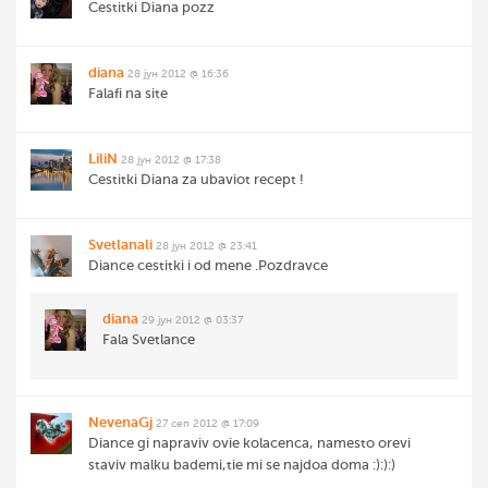
Cestitki Diana pozz
diana
28 јун 2012 @ 16:36
Falafi na site
LiliN
28 јун 2012 @ 17:38
Cestitki Diana za ubaviot recept !
Svetlanali
28 јун 2012 @ 23:41
Diance cestitki i od mene .Pozdravce
diana
29 јун 2012 @ 03:37
Fala Svetlance
NevenaGj
27 сеп 2012 @ 17:09
Diance gi napraviv ovie kolacenca, namesto orevi
staviv malku bademi,tie mi se najdoa doma :):):)