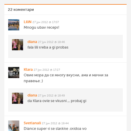
22 коментари
LiliN
27 јун 2012 @ 17:07
Mnogu ubav recept!
diana
27 јун 2012 @ 18:46
fala lili treba a gi probas
Klara
27 јун 2012 @ 17:27
Овие мора да се многу вкусни, ама и мачни за
правење ;)
diana
27 јун 2012 @ 18:49
da Klara ovie se vkusni ,, probaj gi
Svetlanali
27 јун 2012 @ 19:44
Diance super ti se slatkite .otidoa vo