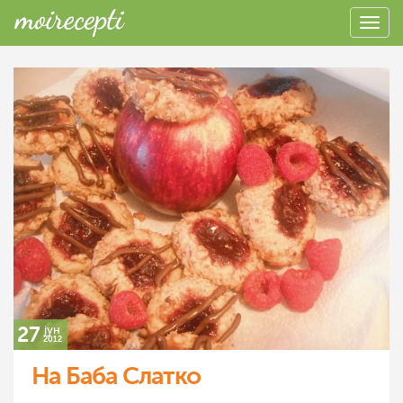
27
јун
2012
На Баба Слатко