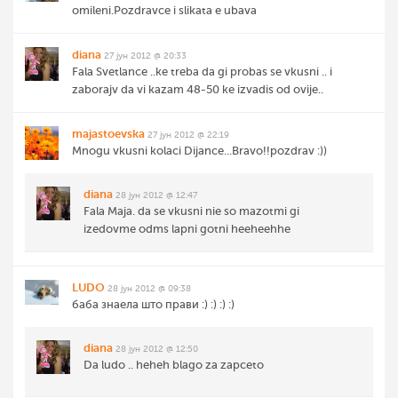
omileni.Pozdravce i slikata e ubava
diana
27 јун 2012 @ 20:33
Fala Svetlance ..ke treba da gi probas se vkusni .. i
zaborajv da vi kazam 48-50 ke izvadis od ovije..
majastoevska
27 јун 2012 @ 22:19
Mnogu vkusni kolaci Dijance...Bravo!!pozdrav :))
diana
28 јун 2012 @ 12:47
Fala Maja. da se vkusni nie so mazotmi gi
izedovme odms lapni gotni heeheehhe
LUDO
28 јун 2012 @ 09:38
баба знаела што прави :) :) :) :)
diana
28 јун 2012 @ 12:50
Da ludo .. heheh blago za zapceto